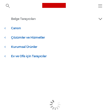
Canon Logo, back to ho
Belge Tarayıcıları
İçerik
Canon
Çözümler ve Hizmetler
Kurumsal Ürünler
Ev ve Ofis için Tarayıcılar