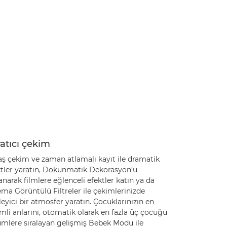
atıcı çekim
aş çekim ve zaman atlamalı kayıt ile dramatik
ktler yaratın, Dokunmatik Dekorasyon’u
anarak filmlere eğlenceli efektler katın ya da
ma Görüntülü Filtreler ile çekimlerinizde
leyici bir atmosfer yaratın. Çocuklarınızın en
li anlarını, otomatik olarak en fazla üç çocuğu
ümlere sıralayan gelişmiş Bebek Modu ile