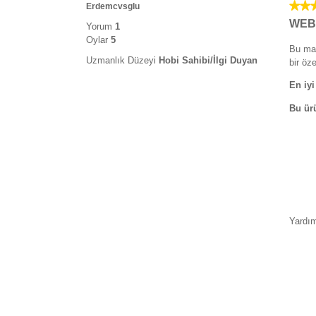
★★
★★
Erdemcvsglu
5/5
WEB
Yorum
1
yıldız.
Oylar
5
Bu mak
Uzmanlık Düzeyi
Hobi Sahibi/İlgi Duyan
bir öze
En iyi
Bu ür
Yardım