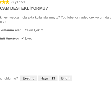
★★★
★★★
·
9 yıl önce
CAM DESTEKLIYORMU?
ineyi webcam olarakta kullanabilirmiyiz? YouTube için video çekiyorum da v
llik?
 kullanım alanı
Yakın Çekim
ünü öneriyor
✔
Evet
cı oldu mu?
Evet ·
5
Hayır ·
13
Bildir