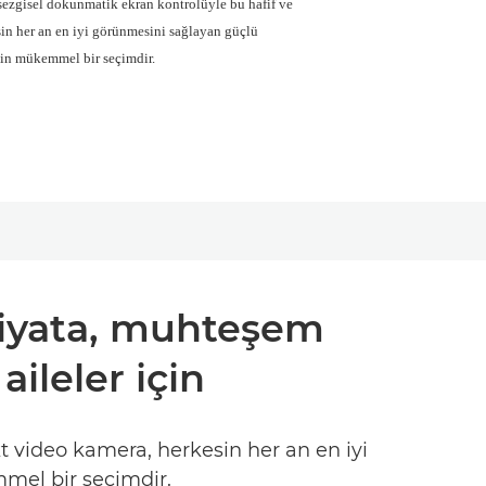
sezgisel dokunmatik ekran kontrolüyle bu hafif ve
in her an en iyi görünmesini sağlayan güçlü
 için mükemmel bir seçimdir.
 fiyata, muhteşem
ileler için
t video kamera, herkesin her an en iyi
mmel bir seçimdir.