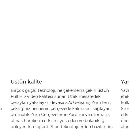
Üstün kalite
Yar
Birçok güçlü teknoloji, ne çekerseniz çekin üstün
Yav
Full HD video kalitesi sunar. Uzak mesafedeki
efe
detayları yakalayan devasa 57x Gelişmiş Zum lens,
kull
ı
çektiğiniz nesnenin çerçevede kalmasını sağlayan
Sine
otomatik Zum Çerçeveleme Yardımı ve otomatik
etki
olarak hareketin etkisini yok eden ve bulanıklığı
önem
önleyen Intelligent IS bu teknolojilerden bazılarıdır.
alb