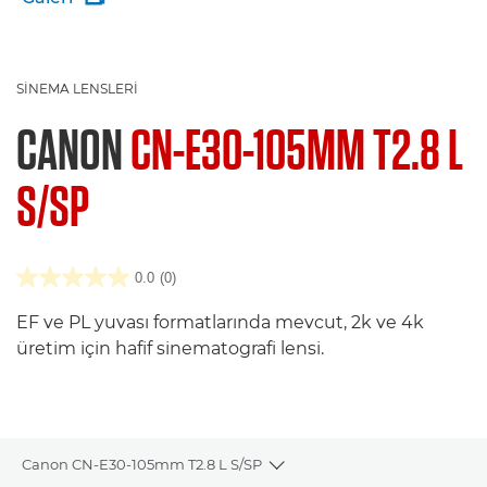
SINEMA LENSLERI
CANON
CN-E30-105MM T2.8 L
S/SP
0.0
(0)
EF ve PL yuvası formatlarında mevcut, 2k ve 4k
üretim için hafif sinematografi lensi.
Canon CN-E30-105mm T2.8 L S/SP
Toggle breadcrumbs