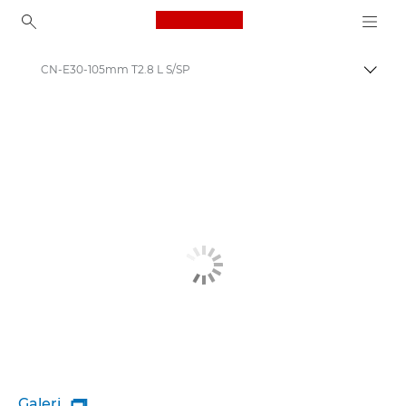
Canon Logo, back to ho
CN-E30-105mm T2.8 L S/SP
İçerik
Canon
Galeri
