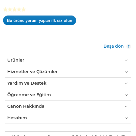
★★★★★
Değerlendirme
Bu ürüne yorum yapan ilk siz olun
değeri
.
yok
Bu
eylem,
kalıcı
Başa dön
bir
iletişim
Ürünler
kutusu
açar.
Hizmetler ve Çözümler
Yardım ve Destek
Öğrenme ve Eğitim
Canon Hakkında
Hesabım