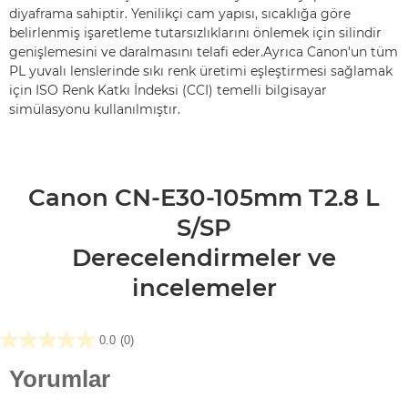
diyaframa sahiptir. Yenilikçi cam yapısı, sıcaklığa göre
belirlenmiş işaretleme tutarsızlıklarını önlemek için silindir
genişlemesini ve daralmasını telafi eder.Ayrıca Canon'un tüm
PL yuvalı lenslerinde sıkı renk üretimi eşleştirmesi sağlamak
için ISO Renk Katkı İndeksi (CCI) temelli bilgisayar
simülasyonu kullanılmıştır.
Canon CN-E30-105mm T2.8 L
S/SP
Derecelendirmeler ve
incelemeler
0.0
(0)
0.0/5
yıldız.
Yorumlar