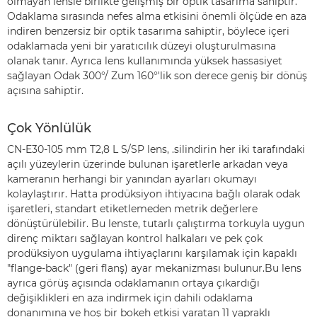
olmayan lensle birlikte gelişmiş bir optik tasarıma sahiptir.
Odaklama sırasında nefes alma etkisini önemli ölçüde en aza
indiren benzersiz bir optik tasarıma sahiptir, böylece içeri
odaklamada yeni bir yaratıcılık düzeyi oluşturulmasına
olanak tanır. Ayrıca lens kullanımında yüksek hassasiyet
sağlayan Odak 300°/ Zum 160°'lik son derece geniş bir dönüş
açısına sahiptir.
Çok Yönlülük
CN-E30-105 mm T2,8 L S/SP lens, .silindirin her iki tarafındaki
açılı yüzeylerin üzerinde bulunan işaretlerle arkadan veya
kameranın herhangi bir yanından ayarları okumayı
kolaylaştırır. Hatta prodüksiyon ihtiyacına bağlı olarak odak
işaretleri, standart etiketlemeden metrik değerlere
dönüştürülebilir. Bu lenste, tutarlı çalıştırma torkuyla uygun
direnç miktarı sağlayan kontrol halkaları ve pek çok
prodüksiyon uygulama ihtiyaçlarını karşılamak için kapaklı
"flange-back" (geri flanş) ayar mekanizması bulunur.Bu lens
ayrıca görüş açısında odaklamanın ortaya çıkardığı
değişiklikleri en aza indirmek için dahili odaklama
donanımına ve hoş bir bokeh etkisi yaratan 11 yapraklı