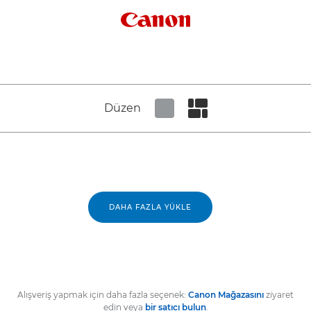
Canon Logo
Düzen
Set tiled view
Set masonry view
DAHA FAZLA YÜKLE
Alışveriş yapmak için daha fazla seçenek:
Canon Mağazasını
ziyaret
edin veya
bir satıcı bulun
.