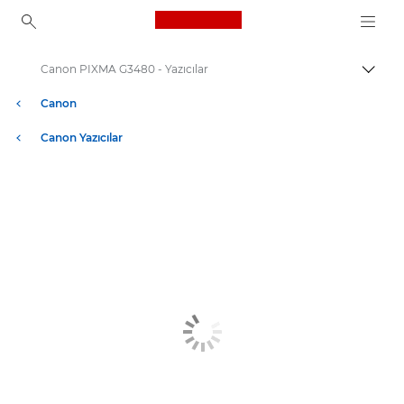
Canon Logo, back to ho
Canon PIXMA G3480 - Yazıcılar
İçerik
Canon
Canon Yazıcılar