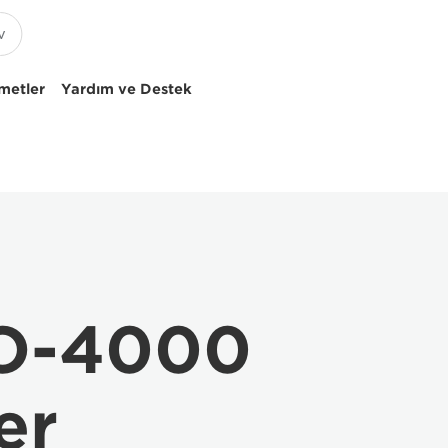
metler
Yardım ve Destek
O-4000
er