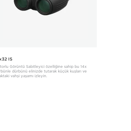
x32 IS
orlu Görüntü Sabitleyici özelliğine sahip bu 14x
bünle dürbünü elinizde tutarak küçük kuşları ve
ktaki vahşi yaşamı izleyin.