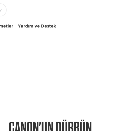
metler
Yardım ve Destek
CANON'UN DÜRBÜN