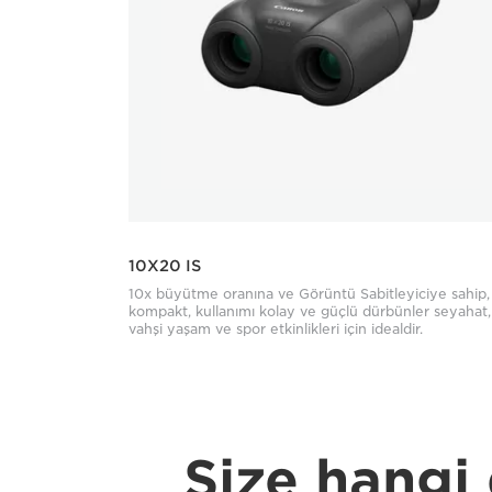
10X20 IS
10x büyütme oranına ve Görüntü Sabitleyiciye sahip,
kompakt, kullanımı kolay ve güçlü dürbünler seyahat,
vahşi yaşam ve spor etkinlikleri için idealdir.
Size hangi