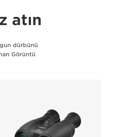
z atın
uygun dürbünü
unan Görüntü