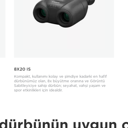
8X20 IS
Kompakt, kullanımı kolay ve şimdiye kadarki en hafif
dürbünümüz olan, 8x büyütme oranına ve Görüntü
Sabitleyiciye sahip dürbün; seyahat, vahşi yaşam ve
spor etkinlikleri için idealdir.
 dürbünün uygun