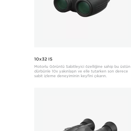
10x32 IS
Motorlu Görüntü Sabitleyici özelliğine sahip bu üstün
dürbünle 10x yakınlaşın ve elle tutarken son derece
sabit izleme deneyiminin keyfini çıkarın.