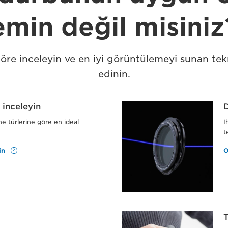
emin değil misiniz
öre inceleyin ve en iyi görüntülemeyi sunan tekn
edinin.
 inceleyin
D
sne türlerine göre en ideal
İ
t
in
O
T