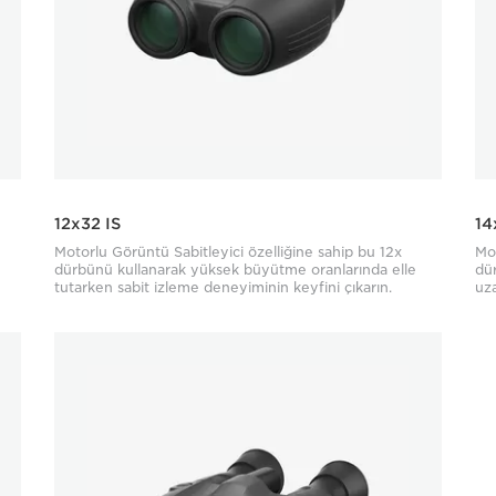
12x32 IS
14
Motorlu Görüntü Sabitleyici özelliğine sahip bu 12x
Mot
dürbünü kullanarak yüksek büyütme oranlarında elle
dür
tutarken sabit izleme deneyiminin keyfini çıkarın.
uza