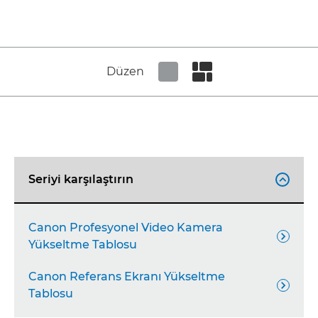
Düzen
Set tiled view
Set masonry view
Seriyi karşılaştırın

Canon Profesyonel Video Kamera

Yükseltme Tablosu
Canon Referans Ekranı Yükseltme

Tablosu