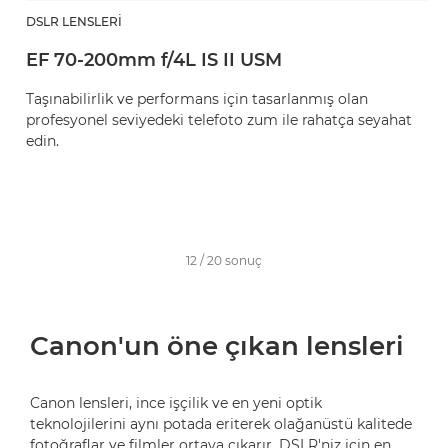
DSLR LENSLERI
EF 70-200mm f/4L IS II USM
Taşınabilirlik ve performans için tasarlanmış olan
profesyonel seviyedeki telefoto zum ile rahatça seyahat
edin.
12
/
20
sonuç
Canon'un öne çıkan lensleri
Canon lensleri, ince işçilik ve en yeni optik
teknolojilerini aynı potada eriterek olağanüstü kalitede
fotoğraflar ve filmler ortaya çıkarır. DSLR'niz için en