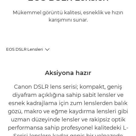
Mükemmel görüntü kalitesi, esneklik ve hızın
karışımını sunar.
EOS DSLR Lensleri
DSLR Lens Serisi
Aksiyona hazır
Öne Çıkan DSLR Lensleri
Canon DSLR lens serisi; kompakt, geniş
diyafram açıklığına sahip sabit lensler ve
İlgili ürünler
esnek kadrajlama için zum lenslerden balık
gözü, makro ve eğme kaydırma lensleri gibi
uzman düzeyinde lensler ve rakipsiz optik
performansa sahip profesyonel kalitedeki L-