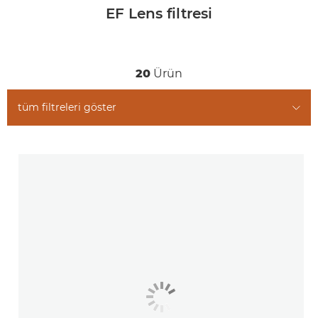
EF Lens filtresi
20
Ürün
tüm filtreleri göster