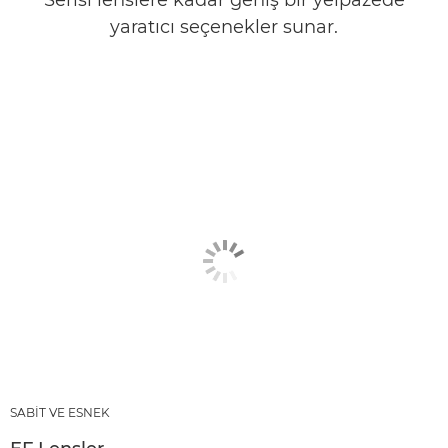
Serisi lenslere kadar geniş bir yelpazede
yaratıcı seçenekler sunar.
SABİT VE ESNEK