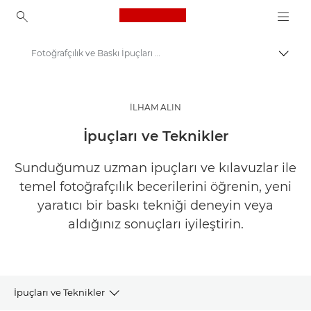
Canon Logo, back to ho
Fotoğrafçılık ve Baskı İpuçları ve Teknikleri
İçerik
Canon
İlham Alın | Fotoğrafçılık ve Baskı İpuçları ve Müşteri Kılavuzları
İLHAM ALIN
İpuçları ve Teknikler
Sunduğumuz uzman ipuçları ve kılavuzlar ile
temel fotoğrafçılık becerilerini öğrenin, yeni
yaratıcı bir baskı tekniği deneyin veya
aldığınız sonuçları iyileştirin.
İpuçları ve Teknikler