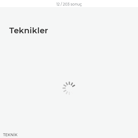
12
/
203
sonuç
Teknikler
TEKNİK