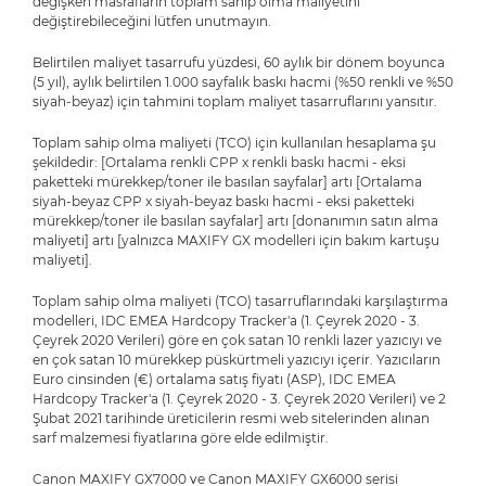
değişken masrafların toplam sahip olma maliyetini
değiştirebileceğini lütfen unutmayın.
Belirtilen maliyet tasarrufu yüzdesi, 60 aylık bir dönem boyunca
(5 yıl), aylık belirtilen 1.000 sayfalık baskı hacmi (%50 renkli ve %50
siyah-beyaz) için tahmini toplam maliyet tasarruflarını yansıtır.
Toplam sahip olma maliyeti (TCO) için kullanılan hesaplama şu
şekildedir: [Ortalama renkli CPP x renkli baskı hacmi - eksi
paketteki mürekkep/toner ile basılan sayfalar] artı [Ortalama
siyah-beyaz CPP x siyah-beyaz baskı hacmi - eksi paketteki
mürekkep/toner ile basılan sayfalar] artı [donanımın satın alma
maliyeti] artı [yalnızca MAXIFY GX modelleri için bakım kartuşu
maliyeti].
Toplam sahip olma maliyeti (TCO) tasarruflarındaki karşılaştırma
modelleri, IDC EMEA Hardcopy Tracker'a (1. Çeyrek 2020 - 3.
Çeyrek 2020 Verileri) göre en çok satan 10 renkli lazer yazıcıyı ve
en çok satan 10 mürekkep püskürtmeli yazıcıyı içerir. Yazıcıların
Euro cinsinden (€) ortalama satış fiyatı (ASP), IDC EMEA
Hardcopy Tracker'a (1. Çeyrek 2020 - 3. Çeyrek 2020 Verileri) ve 2
Şubat 2021 tarihinde üreticilerin resmi web sitelerinden alınan
sarf malzemesi fiyatlarına göre elde edilmiştir.
Canon MAXIFY GX7000 ve Canon MAXIFY GX6000 serisi