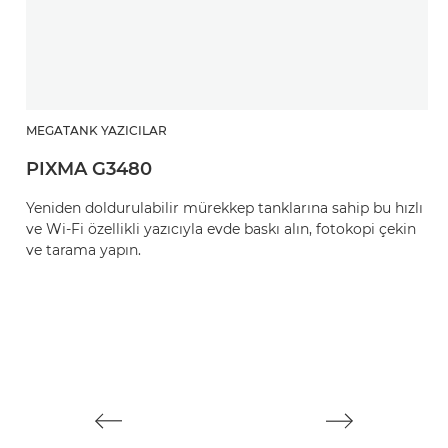
MEGATANK YAZICILAR
M
PIXMA G3480
P
Yeniden doldurulabilir mürekkep tanklarına sahip bu hızlı
Bu
ve Wi-Fi özellikli yazıcıyla evde baskı alın, fotokopi çekin
ya
ve tarama yapın.