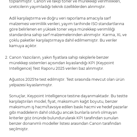
toplanmıştır. Canon ve rakip toner ve mürekkep verimlilikleri,
üreticilerin yayımladığı teknik özelliklerden alınmıştır.
Adil karşılaştırma ve doğru veri raporlama amacıyla sarf
malzemesi verimlilik verileri, yayım tarihinde ISO standartlarına
göre belirlenen en yüksek toner veya mürekkep verimliliği
standardına sahip sarf malzemelerinden alınmıştır. Karma, XL ve
çoklu paketler karşılaştırmaya dahil edilmemiştir. Bu veriler
kamuya açıktır.
Canon Yazıcıların, yakın fiyatlara sahip rakiplerle benzer
mürekkep sistemleri açısından kıyaslandığı KPI (Keypoint
Intelligence) Test Raporu 2025 verileri baz alınmıştır.
Ağustos 2025'te test edilmiştir. Test sırasında mevcut olan ürün
yelpazesi kıyaslanmıştır.
Sonuçlar, Keypoint Intelligence testine dayanmaktadır. Bu testte
karşılaştırılan model; fiyat, maksimum kağıt boyutu, benzer
maksimum iş hacmi/tavsiye edilen baskı hacmi ve hedef pazarlar
gibi maddelerin dahil olduğu ancak bunlarla sınırlı olmayan
kriterler göz önünde bulundurularak KPI tarafından sunulan
benzer donanımlı modeller listesi arasından Canon tarafından
seçilmiştir.