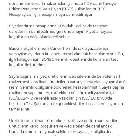
donanımlar ve sarf malzemeleri, yalnızca KDV dahil Tavsiye
Edilen Perakende Satış Fiyatı ("TSF") kullanılan bu TCO
Hesaplayıcısı için hesaplamaya dahil edilmiştir.
Fiyatlandırma hesaplarına KDV dahil edilse de teslimat
ücretlerinin dahil edilmediğini unutmayın. Fiyatlar piyasa
koşullarına bağlı olarak değişebilir.
Baskı maliyetleri, hem Canon hem de rakip yazıcılar için
varsayılan ayarların kullanımı temel alınarak hesaplanmıştır. Bu,
ilgili kategori için ISO/IEC verimlilik testlerinde kullanılan test
koşulları ile tutarlıdır.
Sayfa başına maliyet; üreticilerin web sitelerinde belirtilen sarf
malzemesi satış fiyatı, üreticilerin kamuya açık olarak yayımladığı
resmi verimlilik bilgisine bölünerek hesaplanmıştır. Sayfa başına
maliyet hesaplanırken, mürekkep püskürtmeli yazıcılar için
ISO/IEC24712 ve renkli lazer yazıcılar için ISO/IEC 19798'de
belirtilen Test Şablonları ile gerçekleştirilen baskı simülasyonları
temel alınır.
Üreticilerden alınan tüm teknik özellik ve performans verileri,
üreticilerin kendi broşürleri ve web siteleri de dahil ancak
bunlarla sınırlı olmayacak şekilde kamuya açık bilgilerden