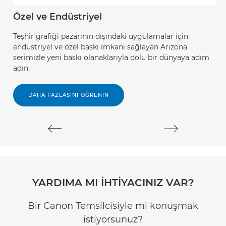
Özel ve Endüstriyel
B
Teşhir grafiği pazarının dışındaki uygulamalar için
Çe
endüstriyel ve özel baskı imkanı sağlayan Arizona
kr
serimizle yeni baskı olanaklarıyla dolu bir dünyaya adım
d
adın.
DAHA FAZLASINI ÖĞRENIN
YARDIMA MI İHTİYACINIZ VAR?
Bir Canon Temsilcisiyle mi konuşmak
istiyorsunuz?