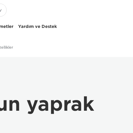
metler
Yardım ve Destek
ellikler
un yaprak