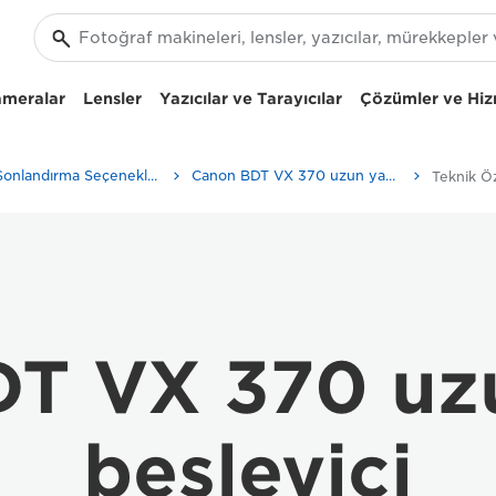
ameralar
Lensler
Yazıcılar ve Tarayıcılar
Çözümler ve Hiz
Yazıcı Sonlandırma Seçenekleri
Canon BDT VX 370 uzun yaprak besleyici - İş Yazıcıları ve Faks Makineleri
Teknik Öz
T VX 370 uz
besleyici