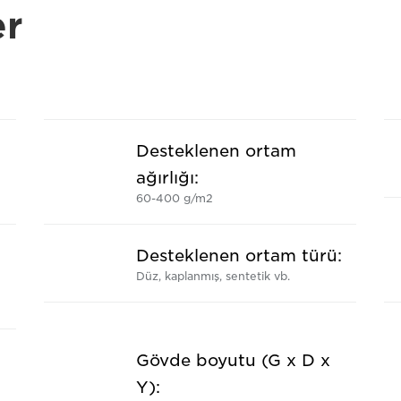
er
Desteklenen ortam
ağırlığı:
60-400 g/m2
Desteklenen ortam türü:
Düz, kaplanmış, sentetik vb.
Gövde boyutu (G x D x
Y):