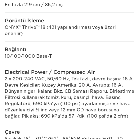
En fazla 219 cm / 86,2 inç
Görüntü İşleme
ONYX® Thrive™ 18 (421 yapılandırması veya üzeri
önerilir)
Bağlantı
10/100/1000 Base-T
Electrical Power / Compressed Air
2 x 200-240 VAC, 50/60 Hz, Tek fazlı, devre başına 16 A
Devre Kesiciler: Kuzey Amerika: 20 A. Avrupa: 16 A.
Dünyanın geri kalanı: Bkz. CB Şeması Raporu. Birleştirme
Filtresi kullanarak temiz, kuru, basınçlı hava. Basınç
Regülatörü, 690 kPa'ya (100 psi) ayarlanmıştır ve hava
düzenleyiciyi ½ inç veya 12 mm OD hava borusuna
bağlar. Pik akış: 690 kPa'da 57 l/dk. (100 psi'de 2 cfm)
Çevre
Sıcaklık: 18˚ - 30˚C (64˚ - 86˚F) Bağıl nem: %30 - 70