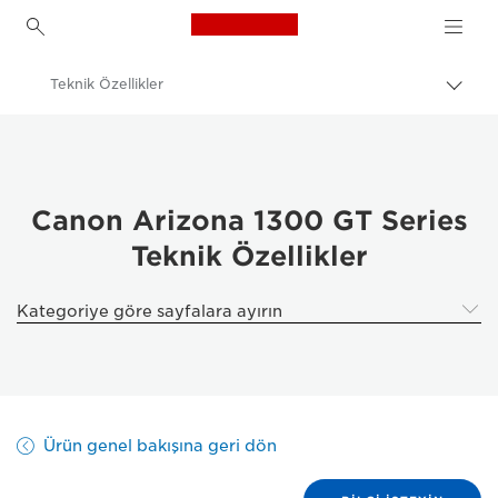
Canon Logo, back to h
Teknik Özellikler
İçerik
harita
Canon
aç/k
Çözümler ve Hizmetler
Kurumsal Ürünler
Canon Arizona 1300 GT Series
Teknik Özellikler
High-Quality Large Format Printers for CAD/GIS and Stunning Graphics
Canon Arizona 1300 GT Serisi
Kategoriye göre sayfalara ayırın
Ürün genel bakışına geri dön