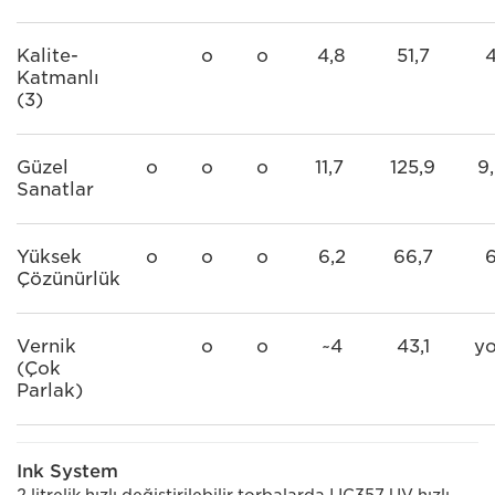
Kalite-
o
o
4,8
51,7
Katmanlı
(3)
Güzel
o
o
o
11,7
125,9
9
Sanatlar
Yüksek
o
o
o
6,2
66,7
Çözünürlük
Vernik
o
o
~4
43,1
y
(Çok
Parlak)
Ink System