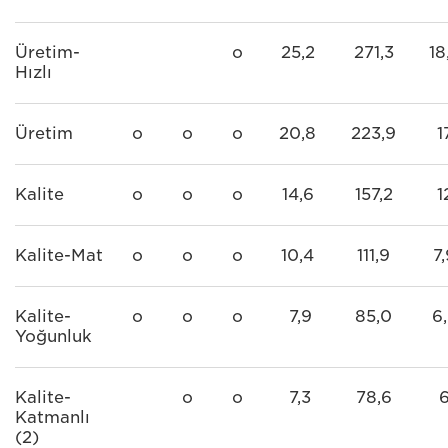
Üretim-
o
25,2
271,3
18
Hızlı
Üretim
o
o
o
20,8
223,9
1
Kalite
o
o
o
14,6
157,2
1
Kalite-Mat
o
o
o
10,4
111,9
7
Kalite-
o
o
o
7,9
85,0
6
Yoğunluk
Kalite-
o
o
7,3
78,6
Katmanlı
(2)