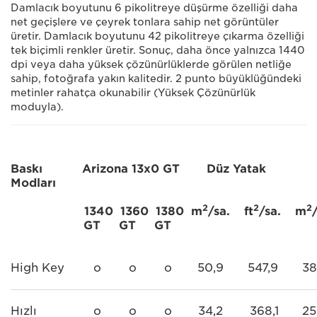
Damlacık boyutunu 6 pikolitreye düşürme özelliği daha
net geçişlere ve çeyrek tonlara sahip net görüntüler
üretir. Damlacık boyutunu 42 pikolitreye çıkarma özelliği
tek biçimli renkler üretir. Sonuç, daha önce yalnızca 1440
dpi veya daha yüksek çözünürlüklerde görülen netliğe
sahip, fotoğrafa yakın kalitedir. 2 punto büyüklüğündeki
metinler rahatça okunabilir (Yüksek Çözünürlük
moduyla).
Baskı
Arizona 13x0 GT
Düz Yatak
Modları
2
2
2
1340
1360
1380
m
/sa.
ft
/sa.
m
GT
GT
GT
High Key
o
o
o
50,9
547,9
38
Hızlı
o
o
o
34,2
368,1
25