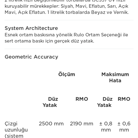
2 litrelik hızlı değiştirilebilir torbalarda IJC357 UV hızlı
kuruyabilir mürekkepler: Siyah, Mavi, Eflatun, Sarı, Açık
Mavi, Açık Eflatun. 1 litrelik torbalarda Beyaz ve Vernik.
System Architecture
Esnek ortam baskısına yönelik Rulo Ortam Seçeneği ile
sert ortama baskı için gerçek düz yatak.
Geometric Accuracy
Ölçüm
Maksimum
Hata
Düz
RMO
Düz
RMO
Yatak
Yatak
Çizgi
2500 mm
2190 mm
± 0,8
± 0,6
uzunluğu
mm
mm
(sistem