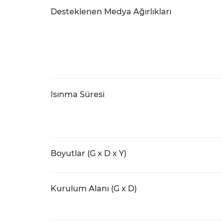
Desteklenen Medya Ağırlıkları
Isınma Süresi
Boyutlar (G x D x Y)
Kurulum Alanı (G x D)