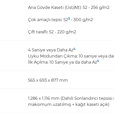
Ana Gövde Kaseti (Üst/Alt): 52 - 256 g/m2
3
Çok amaçlı tepsi: 52
- 300 g/m2
Çift taraflı: 52 - 220 g/m2
4
4 Saniye veya Daha Az
Uyku Modundan Çıkma: 10 saniye veya da
5
İlk Açılma: 10 Saniye ya da daha Az
565 x 693 x 877 mm
1.286 x 1.116 mm (Dahili Sonlandırıcı tepsi
maksimum uzatılmış + kağıt kaseti açık)