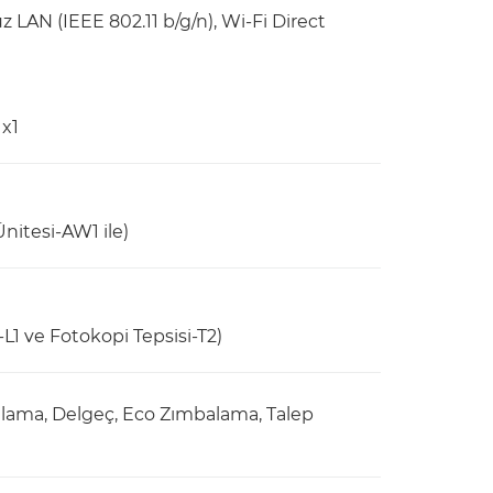
LAN (IEEE 802.11 b/g/n), Wi-Fi Direct
 x1
itesi-AW1 ile)
L1 ve Fotokopi Tepsisi-T2)
ama, Delgeç, Eco Zımbalama, Talep