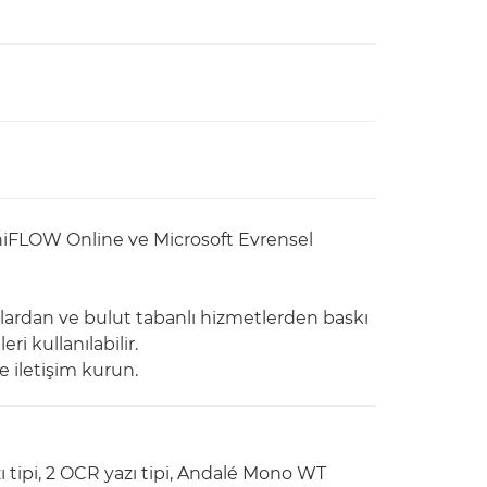
niFLOW Online ve Microsoft Evrensel
zlardan ve bulut tabanlı hizmetlerden baskı
ri kullanılabilir.
le iletişim kurun.
zı tipi, 2 OCR yazı tipi, Andalé Mono WT