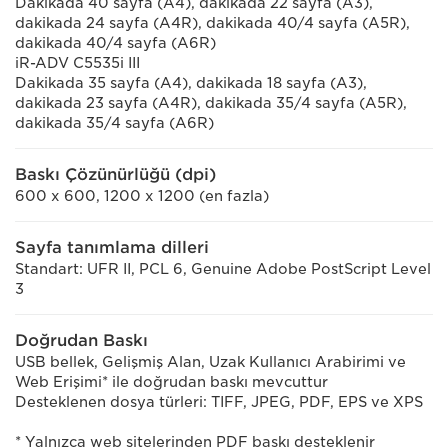
Dakikada 40 sayfa (A4), dakikada 22 sayfa (A3),
dakikada 24 sayfa (A4R), dakikada 40/4 sayfa (A5R),
dakikada 40/4 sayfa (A6R)
iR-ADV C5535i III
Dakikada 35 sayfa (A4), dakikada 18 sayfa (A3),
dakikada 23 sayfa (A4R), dakikada 35/4 sayfa (A5R),
dakikada 35/4 sayfa (A6R)
Baskı Çözünürlüğü (dpi)
600 x 600, 1200 x 1200 (en fazla)
Sayfa tanımlama dilleri
Standart: UFR II, PCL 6, Genuine Adobe PostScript Level
3
Doğrudan Baskı
USB bellek, Gelişmiş Alan, Uzak Kullanıcı Arabirimi ve
Web Erişimi* ile doğrudan baskı mevcuttur
Desteklenen dosya türleri: TIFF, JPEG, PDF, EPS ve XPS
* Yalnızca web sitelerinden PDF baskı desteklenir