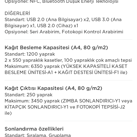
Opsiyonel: NFC, Bluetooth Düşük Enerji Teknolojisi
DİĞERLERİ
Standart: USB 2.0 (Ana Bilgisayar) x2, USB 3.0 (Ana
Bilgisayar) x1, USB 2.0 (Cihaz) x1
Opsiyonel: Seri Arabirim, Fotokopi Kontrol Arabirimi
Kağıt Besleme Kapasitesi (A4, 80 g/m2)
Standart: 1200 yaprak
2 x 550 yapraklık kasetler, 100 yapraklık çok amaçlı tepsi
Maksimum: 6350 yaprak (YÜKSEK KAPASİTELİ KASET
BESLEME ÜNİTESİ-A1 + KAĞIT DESTESİ ÜNİTESİ-F1 ile)
Kağıt Çıktısı Kapasitesi (A4, 80 g/m2)
Standart: 250 yaprak
Maksimum: 3450 yaprak (ZIMBA SONLANDIRICI-Y1 veya
KİTAPÇIK SONLANDIRICI-Y1 ve FOTOKOPİ TEPSİSİ-J2
ile)
Sonlandırma özellikleri
Standart: Sıralama, Gruplama