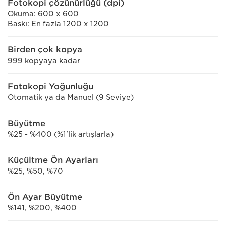
Fotokopi çözünürlüğü (dpi)
Okuma: 600 x 600
Baskı: En fazla 1200 x 1200
Birden çok kopya
999 kopyaya kadar
Fotokopi Yoğunluğu
Otomatik ya da Manuel (9 Seviye)
Büyütme
%25 - %400 (%1'lik artışlarla)
Küçültme Ön Ayarları
%25, %50, %70
Ön Ayar Büyütme
%141, %200, %400