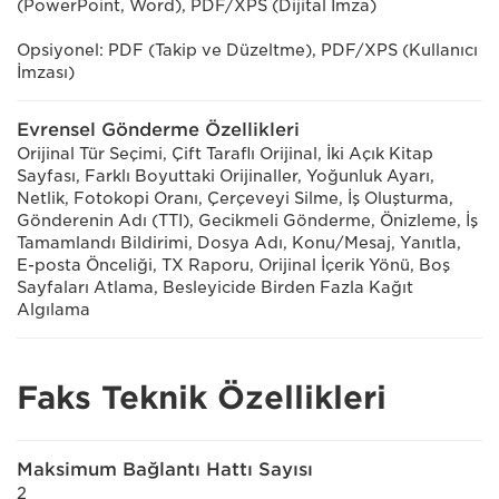
(PowerPoint, Word), PDF/XPS (Dijital İmza)
Opsiyonel: PDF (Takip ve Düzeltme), PDF/XPS (Kullanıcı
İmzası)
Evrensel Gönderme Özellikleri
Orijinal Tür Seçimi, Çift Taraflı Orijinal, İki Açık Kitap
Sayfası, Farklı Boyuttaki Orijinaller, Yoğunluk Ayarı,
Netlik, Fotokopi Oranı, Çerçeveyi Silme, İş Oluşturma,
Gönderenin Adı (TTI), Gecikmeli Gönderme, Önizleme, İş
Tamamlandı Bildirimi, Dosya Adı, Konu/Mesaj, Yanıtla,
E-posta Önceliği, TX Raporu, Orijinal İçerik Yönü, Boş
Sayfaları Atlama, Besleyicide Birden Fazla Kağıt
Algılama
Faks Teknik Özellikleri
Maksimum Bağlantı Hattı Sayısı
2