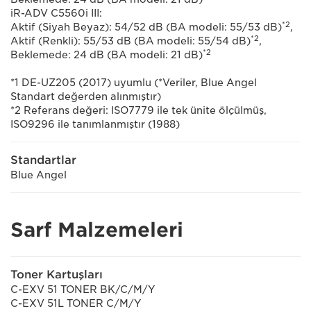
iR-ADV C5560i III:
*2
Aktif (Siyah Beyaz): 54/52 dB (BA modeli: 55/53 dB)
,
*2
Aktif (Renkli): 55/53 dB (BA modeli: 55/54 dB)
,
*2
Beklemede: 24 dB (BA modeli: 21 dB)
*1 DE-UZ205 (2017) uyumlu (*Veriler, Blue Angel
Standart değerden alınmıştır)
*2 Referans değeri: ISO7779 ile tek ünite ölçülmüş,
ISO9296 ile tanımlanmıştır (1988)
Standartlar
Blue Angel
Sarf Malzemeleri
Toner Kartuşları
C-EXV 51 TONER BK/C/M/Y
C-EXV 51L TONER C/M/Y