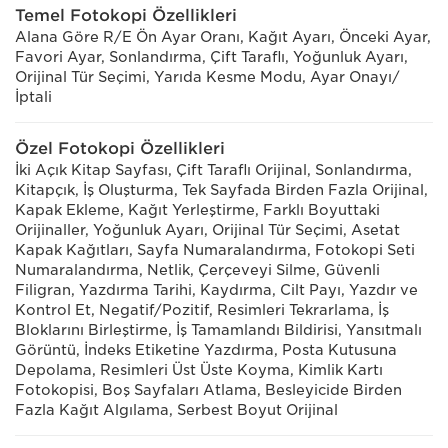
Temel Fotokopi Özellikleri
Alana Göre R/E Ön Ayar Oranı, Kağıt Ayarı, Önceki Ayar,
Favori Ayar, Sonlandırma, Çift Taraflı, Yoğunluk Ayarı,
Orijinal Tür Seçimi, Yarıda Kesme Modu, Ayar Onayı/
İptali
Özel Fotokopi Özellikleri
İki Açık Kitap Sayfası, Çift Taraflı Orijinal, Sonlandırma,
Kitapçık, İş Oluşturma, Tek Sayfada Birden Fazla Orijinal,
Kapak Ekleme, Kağıt Yerleştirme, Farklı Boyuttaki
Orijinaller, Yoğunluk Ayarı, Orijinal Tür Seçimi, Asetat
Kapak Kağıtları, Sayfa Numaralandırma, Fotokopi Seti
Numaralandırma, Netlik, Çerçeveyi Silme, Güvenli
Filigran, Yazdırma Tarihi, Kaydırma, Cilt Payı, Yazdır ve
Kontrol Et, Negatif/Pozitif, Resimleri Tekrarlama, İş
Bloklarını Birleştirme, İş Tamamlandı Bildirisi, Yansıtmalı
Görüntü, İndeks Etiketine Yazdırma, Posta Kutusuna
Depolama, Resimleri Üst Üste Koyma, Kimlik Kartı
Fotokopisi, Boş Sayfaları Atlama, Besleyicide Birden
Fazla Kağıt Algılama, Serbest Boyut Orijinal