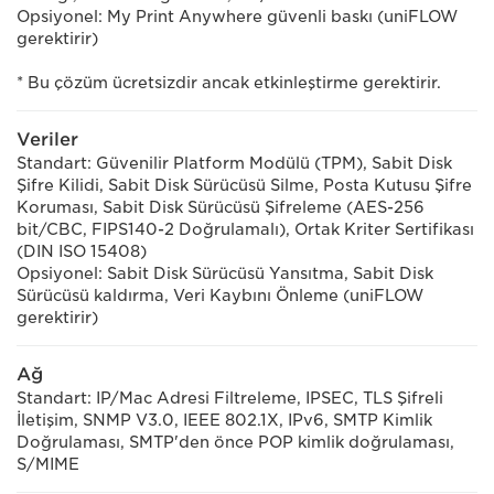
Opsiyonel: My Print Anywhere güvenli baskı (uniFLOW
gerektirir)
* Bu çözüm ücretsizdir ancak etkinleştirme gerektirir.
Veriler
Standart: Güvenilir Platform Modülü (TPM), Sabit Disk
Şifre Kilidi, Sabit Disk Sürücüsü Silme, Posta Kutusu Şifre
Koruması, Sabit Disk Sürücüsü Şifreleme (AES-256
bit/CBC, FIPS140-2 Doğrulamalı), Ortak Kriter Sertifikası
(DIN ISO 15408)
Opsiyonel: Sabit Disk Sürücüsü Yansıtma, Sabit Disk
Sürücüsü kaldırma, Veri Kaybını Önleme (uniFLOW
gerektirir)
Ağ
Standart: IP/Mac Adresi Filtreleme, IPSEC, TLS Şifreli
İletişim, SNMP V3.0, IEEE 802.1X, IPv6, SMTP Kimlik
Doğrulaması, SMTP'den önce POP kimlik doğrulaması,
S/MIME