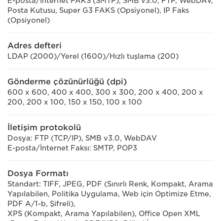
E-posta/İnternet FAKS (SMTP), SMB v3.0, FTP, WebDAV,
Posta Kutusu, Super G3 FAKS (Opsiyonel), IP Faks
(Opsiyonel)
Adres defteri
LDAP (2000)/Yerel (1600)/Hızlı tuşlama (200)
Gönderme çözünürlüğü (dpi)
600 x 600, 400 x 400, 300 x 300, 200 x 400, 200 x
200, 200 x 100, 150 x 150, 100 x 100
İletişim protokolü
Dosya: FTP (TCP/IP), SMB v3.0, WebDAV
E-posta/İnternet Faksı: SMTP, POP3
Dosya Formatı
Standart: TIFF, JPEG, PDF (Sınırlı Renk, Kompakt, Arama
Yapılabilen, Politika Uygulama, Web için Optimize Etme,
PDF A/1-b, Şifreli),
XPS (Kompakt, Arama Yapılabilen), Office Open XML