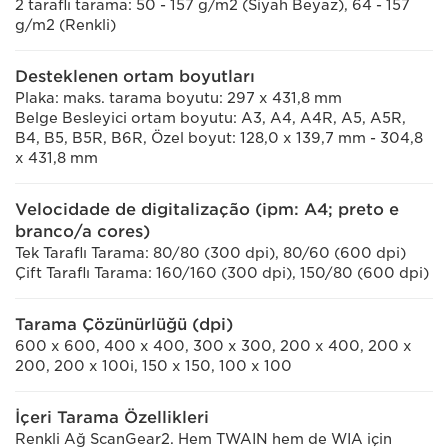
2 taraflı tarama: 50 - 157 g/m2 (Siyah Beyaz), 64 - 157
g/m2 (Renkli)
Desteklenen ortam boyutları
Plaka: maks. tarama boyutu: 297 x 431,8 mm
Belge Besleyici ortam boyutu: A3, A4, A4R, A5, A5R,
B4, B5, B5R, B6R, Özel boyut: 128,0 x 139,7 mm - 304,8
x 431,8 mm
Velocidade de digitalização (ipm: A4; preto e
branco/a cores)
Tek Taraflı Tarama: 80/80 (300 dpi), 80/60 (600 dpi)
Çift Taraflı Tarama: 160/160 (300 dpi), 150/80 (600 dpi)
Tarama Çözünürlüğü (dpi)
600 x 600, 400 x 400, 300 x 300, 200 x 400, 200 x
200, 200 x 100i, 150 x 150, 100 x 100
İçeri Tarama Özellikleri
Renkli Ağ ScanGear2. Hem TWAIN hem de WIA için