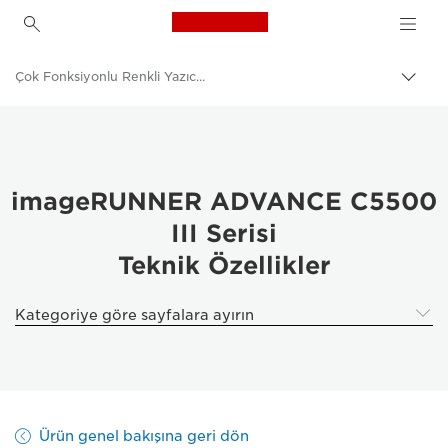
Canon Logo, back to h
Çok Fonksiyonlu Renkli Yazıcılar
İçerik
harita
Canon
aç/k
Çözümler ve Hizmetler
Kurumsal Ürünler
imageRUNNER ADVANCE C5500
III Serisi
İş Yazıcıları ve Faks Makineleri
Teknik Özellikler
Çok Fonksiyonlu Yazıcılar, Hepsi Bir Arada Yazıcılar
Kategoriye göre sayfalara ayırın
Ürün genel bakışına geri dön