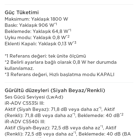
Güç Tüketimi
Maksimum: Yaklaşık 1800 W
*1
Baskı: Yaklaşık 906 W
*1
Beklemede: Yaklaşık 64,8 W
*2
Uyku modu: Yaklaşık 0,8 W
*3
Eklenti Kapalı: Yaklaşık 0,13 W
*1 Referans değeri: tek ünite ölçümü
*2 Belirli ayarlara bağlı olarak 0,8 W her durumda
kullanılamaz.
*3 Referans değeri, Hızlı başlatma modu KAPALI
Gürültü düzeyleri (Siyah Beyaz/Renkli)
Ses Gücü Seviyesi (LwAd)
iR-ADV C5535i III:
*1
Aktif (Siyah Beyaz): 71,8 dB veya daha az
, Aktif
*1
*2
(Renkli): 71,8 dB veya daha az
, Beklemede: 40 dB
iR-ADV C5540i III:
*1
Aktif (Siyah-Beyaz): 72,5 dB veya daha az
, Aktif
*1
(Renkli): 72,5 dB veya daha az
, Beklemede: 40 dB (BA