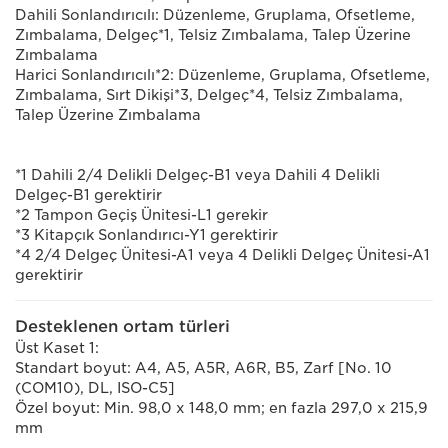
Dahili Sonlandırıcılı: Düzenleme, Gruplama, Ofsetleme,
Zımbalama, Delgeç*1, Telsiz Zımbalama, Talep Üzerine
Zımbalama
Harici Sonlandırıcılı*2: Düzenleme, Gruplama, Ofsetleme,
Zımbalama, Sırt Dikişi*3, Delgeç*4, Telsiz Zımbalama,
Talep Üzerine Zımbalama
*1 Dahili 2/4 Delikli Delgeç-B1 veya Dahili 4 Delikli
Delgeç-B1 gerektirir
*2 Tampon Geçiş Ünitesi-L1 gerekir
*3 Kitapçık Sonlandırıcı-Y1 gerektirir
*4 2/4 Delgeç Ünitesi-A1 veya 4 Delikli Delgeç Ünitesi-A1
gerektirir
Desteklenen ortam türleri
Üst Kaset 1:
Standart boyut: A4, A5, A5R, A6R, B5, Zarf [No. 10
(COM10), DL, ISO-C5]
Özel boyut: Min. 98,0 x 148,0 mm; en fazla 297,0 x 215,9
mm