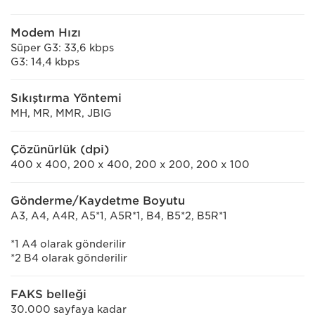
Modem Hızı
Süper G3: 33,6 kbps
G3: 14,4 kbps
Sıkıştırma Yöntemi
MH, MR, MMR, JBIG
Çözünürlük (dpi)
400 x 400, 200 x 400, 200 x 200, 200 x 100
Gönderme/Kaydetme Boyutu
A3, A4, A4R, A5*1, A5R*1, B4, B5*2, B5R*1
*1 A4 olarak gönderilir
*2 B4 olarak gönderilir
FAKS belleği
30.000 sayfaya kadar