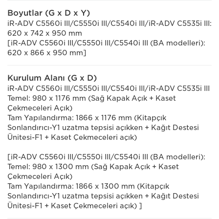
Boyutlar (G x D x Y)
iR-ADV C5560i III/C5550i III/C5540i III/iR-ADV C5535i III:
620 x 742 x 950 mm
[iR-ADV C5560i III/C5550i III/C5540i III (BA modelleri):
620 x 866 x 950 mm]
Kurulum Alanı (G x D)
iR-ADV C5560i III/C5550i III/C5540i III/iR-ADV C5535i III
Temel: 980 x 1176 mm (Sağ Kapak Açık + Kaset
Çekmeceleri Açık)
Tam Yapılandırma: 1866 x 1176 mm (Kitapçık
Sonlandırıcı-Y1 uzatma tepsisi açıkken + Kağıt Destesi
Ünitesi-F1 + Kaset Çekmeceleri açık)
[iR-ADV C5560i III/C5550i III/C5540i III (BA modelleri):
Temel: 980 x 1300 mm (Sağ Kapak Açık + Kaset
Çekmeceleri Açık)
Tam Yapılandırma: 1866 x 1300 mm (Kitapçık
Sonlandırıcı-Y1 uzatma tepsisi açıkken + Kağıt Destesi
Ünitesi-F1 + Kaset Çekmeceleri açık) ]