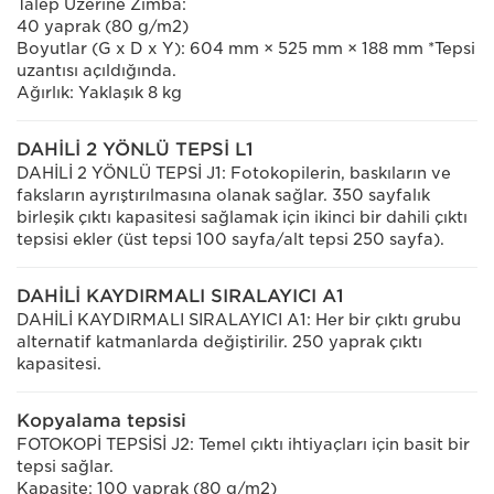
Talep Üzerine Zımba:
40 yaprak (80 g/m2)
Boyutlar (G x D x Y): 604 mm × 525 mm × 188 mm *Tepsi
uzantısı açıldığında.
Ağırlık: Yaklaşık 8 kg
DAHİLİ 2 YÖNLÜ TEPSİ L1
DAHİLİ 2 YÖNLÜ TEPSİ J1: Fotokopilerin, baskıların ve
faksların ayrıştırılmasına olanak sağlar. 350 sayfalık
birleşik çıktı kapasitesi sağlamak için ikinci bir dahili çıktı
tepsisi ekler (üst tepsi 100 sayfa/alt tepsi 250 sayfa).
DAHİLİ KAYDIRMALI SIRALAYICI A1
DAHİLİ KAYDIRMALI SIRALAYICI A1: Her bir çıktı grubu
alternatif katmanlarda değiştirilir. 250 yaprak çıktı
kapasitesi.
Kopyalama tepsisi
FOTOKOPİ TEPSİSİ J2: Temel çıktı ihtiyaçları için basit bir
tepsi sağlar.
Kapasite: 100 yaprak (80 g/m2)