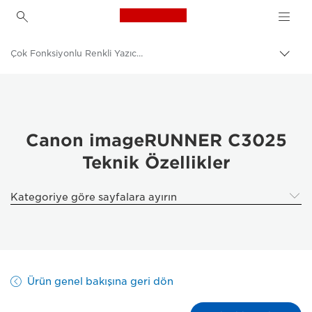
Canon Logo, back to h
Çok Fonksiyonlu Renkli Yazıcılar
İçerik
harita
Canon
aç/k
Çözümler ve Hizmetler
Kurumsal Ürünler
Canon imageRUNNER C3025
Teknik Özellikler
İş Yazıcıları ve Faks Makineleri
Çok Fonksiyonlu Yazıcılar, Hepsi Bir Arada Yazıcılar
Kategoriye göre sayfalara ayırın
Ürün genel bakışına geri dön