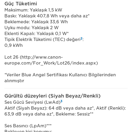
Güç Tüketimi
Maksimum: Yaklaşık 1,5 kW
Baskı: Yaklaşık 407,8 Wh veya daha az*
Beklemede: Yaklaşık 33,6 Wh
Uyku modu: Yaklaşık 2 W
Eklenti Kapalı: Yaklaşık 0,1 W*
2
Tipik Elektrik Tüketimi (TEC) değeri
:
0,9 kWh
Lot 26 (http://www.canon-
europe.com/For_Work/Lot26/index.aspx)
*Veriler Blue Angel Sertifikası Kullanıcı Bilgilerinden
alınmıştır
Gürültü düzeyleri (Siyah Beyaz/Renkli)
3
Ses Gücü Seviyesi (LwAd)
Aktif (Siyah Beyaz): 64 dB veya daha az*, Aktif (Renkli):
63,9 dB veya daha az*, Bekleme: Sessiz**
Ses Basıncı (LpAm)***
Bekleyen kişi konumu: