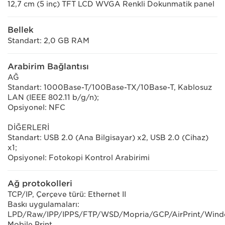
12,7 cm (5 inç) TFT LCD WVGA Renkli Dokunmatik panel
Bellek
Standart: 2,0 GB RAM
Arabirim Bağlantısı
AĞ
Standart: 1000Base-T/100Base-TX/10Base-T, Kablosuz
LAN (IEEE 802.11 b/g/n);
Opsiyonel: NFC
DİĞERLERİ
Standart: USB 2.0 (Ana Bilgisayar) x2, USB 2.0 (Cihaz)
x1;
Opsiyonel: Fotokopi Kontrol Arabirimi
Ağ protokolleri
TCP/IP, Çerçeve türü: Ethernet II
Baskı uygulamaları:
LPD/Raw/IPP/IPPS/FTP/WSD/Mopria/GCP/AirPrint/Win
Mobile Print