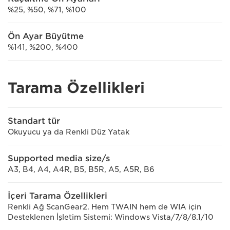
%25, %50, %71, %100
Ön Ayar Büyütme
%141, %200, %400
Tarama Özellikleri
Standart tür
Okuyucu ya da Renkli Düz Yatak
Supported media size/s
A3, B4, A4, A4R, B5, B5R, A5, A5R, B6
İçeri Tarama Özellikleri
Renkli Ağ ScanGear2. Hem TWAIN hem de WIA için
Desteklenen İşletim Sistemi: Windows Vista/7/8/8.1/10