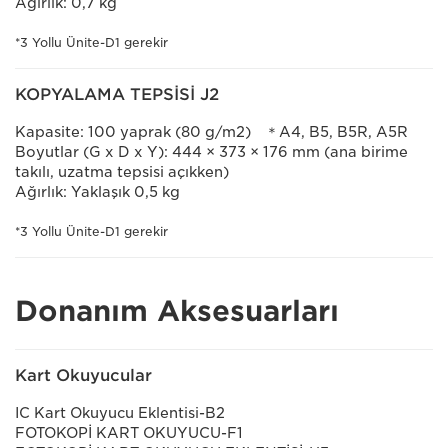
Ağırlık: 0,7 kg
*3 Yollu Ünite-D1 gerekir
KOPYALAMA TEPSİSİ J2
Kapasite: 100 yaprak (80 g/m2) ＊A4, B5, B5R, A5R
Boyutlar (G x D x Y): 444 × 373 × 176 mm (ana birime
takılı, uzatma tepsisi açıkken)
Ağırlık: Yaklaşık 0,5 kg
*3 Yollu Ünite-D1 gerekir
Donanım Aksesuarları
Kart Okuyucular
IC Kart Okuyucu Eklentisi-B2
FOTOKOPİ KART OKUYUCU-F1