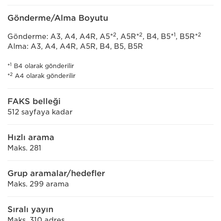
Gönderme/Alma Boyutu
2
2
1
2
Gönderme: A3, A4, A4R, A5*
, A5R*
, B4, B5*
, B5R*
Alma: A3, A4, A4R, A5R, B4, B5, B5R
1
*
B4 olarak gönderilir
2
*
A4 olarak gönderilir
FAKS belleği
512 sayfaya kadar
Hızlı arama
Maks. 281
Grup aramalar/hedefler
Maks. 299 arama
Sıralı yayın
Maks. 310 adres