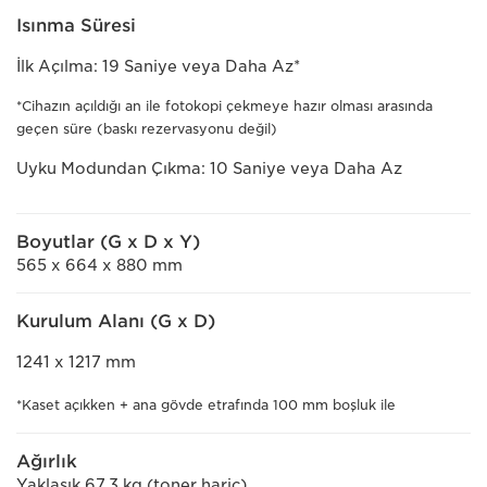
Isınma Süresi
İlk Açılma: 19 Saniye veya Daha Az*
*Cihazın açıldığı an ile fotokopi çekmeye hazır olması arasında
geçen süre (baskı rezervasyonu değil)
Uyku Modundan Çıkma: 10 Saniye veya Daha Az
Boyutlar (G x D x Y)
565 x 664 x 880 mm
Kurulum Alanı (G x D)
1241 x 1217 mm
*Kaset açıkken + ana gövde etrafında 100 mm boşluk ile
Ağırlık
Yaklaşık 67,3 kg (toner hariç)