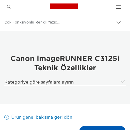
Canon Logo, back to h
Çok Fonksiyonlu Renkli Yazıcılar
İçerik
harita
Canon
aç/k
Çözümler ve Hizmetler
Kurumsal Ürünler
Canon imageRUNNER C3125i
Teknik Özellikler
İş Yazıcıları ve Faks Makineleri
Çok Fonksiyonlu Yazıcılar, Hepsi Bir Arada Yazıcılar
Kategoriye göre sayfalara ayırın
Ürün genel bakışına geri dön