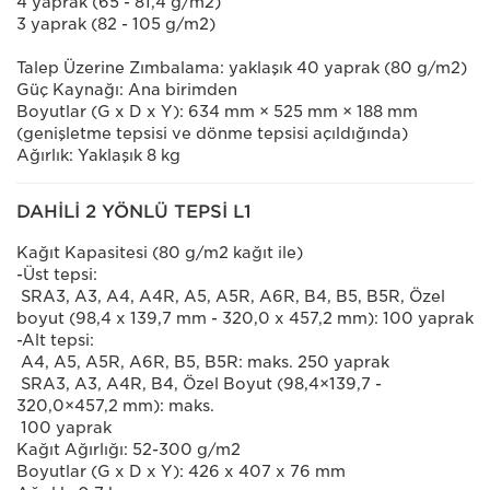
4 yaprak (65 - 81,4 g/m2)
3 yaprak (82 - 105 g/m2)
Talep Üzerine Zımbalama: yaklaşık 40 yaprak (80 g/m2)
Güç Kaynağı: Ana birimden
Boyutlar (G x D x Y): 634 mm × 525 mm × 188 mm
(genişletme tepsisi ve dönme tepsisi açıldığında)
Ağırlık: Yaklaşık 8 kg
DAHİLİ 2 YÖNLÜ TEPSİ L1
Kağıt Kapasitesi (80 g/m2 kağıt ile)
-Üst tepsi:
SRA3, A3, A4, A4R, A5, A5R, A6R, B4, B5, B5R, Özel
boyut (98,4 x 139,7 mm - 320,0 x 457,2 mm): 100 yaprak
-Alt tepsi:
A4, A5, A5R, A6R, B5, B5R: maks. 250 yaprak
SRA3, A3, A4R, B4, Özel Boyut (98,4×139,7 -
320,0×457,2 mm): maks.
100 yaprak
Kağıt Ağırlığı: 52-300 g/m2
Boyutlar (G x D x Y): 426 x 407 x 76 mm