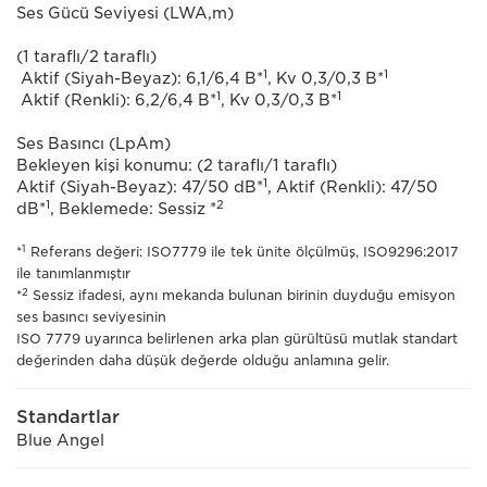
Ses Gücü Seviyesi (LWA,m)
(1 taraflı/2 taraflı)
1
1
Aktif (Siyah-Beyaz): 6,1/6,4 B*
, Kv 0,3/0,3 B*
1
1
Aktif (Renkli): 6,2/6,4 B*
, Kv 0,3/0,3 B*
Ses Basıncı (LpAm)
Bekleyen kişi konumu: (2 taraflı/1 taraflı)
1
Aktif (Siyah-Beyaz): 47/50 dB*
, Aktif (Renkli): 47/50
1
2
dB*
, Beklemede: Sessiz *
1
*
Referans değeri: ISO7779 ile tek ünite ölçülmüş, ISO9296:2017
ile tanımlanmıştır
2
*
Sessiz ifadesi, aynı mekanda bulunan birinin duyduğu emisyon
ses basıncı seviyesinin
ISO 7779 uyarınca belirlenen arka plan gürültüsü mutlak standart
değerinden daha düşük değerde olduğu anlamına gelir.
Standartlar
Blue Angel