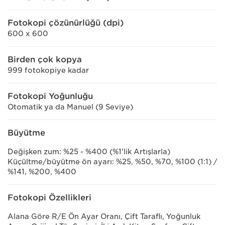
Fotokopi çözünürlüğü (dpi)
600 x 600
Birden çok kopya
999 fotokopiye kadar
Fotokopi Yoğunluğu
Otomatik ya da Manuel (9 Seviye)
Büyütme
Değişken zum: %25 - %400 (%1'lik Artışlarla)
Küçültme/büyütme ön ayarı: %25, %50, %70, %100 (1:1) /
%141, %200, %400
Fotokopi Özellikleri
Alana Göre R/E Ön Ayar Oranı, Çift Taraflı, Yoğunluk