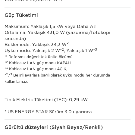
Güç Tüketimi
Maksimum: Yaklaşık 1,5 kW veya Daha Az
Ortalama: Yaklaşık 431,0 W (yazdırma/fotokopi
sırasında)
1
Beklemede: Yaklaşık 34,3 W*
2
3
Uyku modu: Yaklaşık 2 W*
, Yaklaşık 1 W*
1
*
Referans değeri: tek ünite ölçümü
2
*
Kablosuz LAN güç modu KAPALI
3
*
Kablosuz LAN güç modu AÇIK,
2
3
*
,*
Belirli ayarlara bağlı olarak uyku modu her durumda
kullanılamaz.
Tipik Elektrik Tüketimi (TEC): 0,29 kW
* US ENERGY STAR Sürüm 3.0 uyarınca
Gürültü düzeyleri (Siyah Beyaz/Renkli)