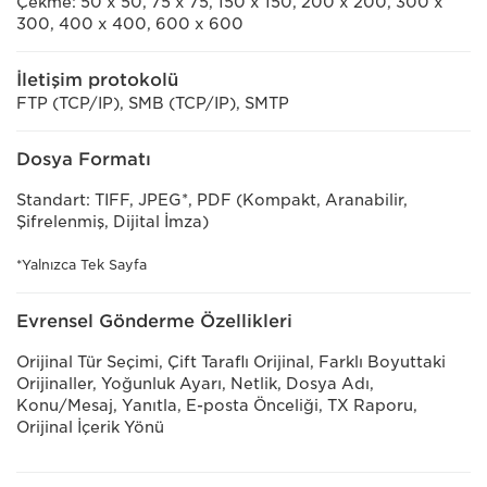
Çekme: 50 x 50, 75 x 75, 150 x 150, 200 x 200, 300 x
300, 400 x 400, 600 x 600
İletişim protokolü
FTP (TCP/IP), SMB (TCP/IP), SMTP
Dosya Formatı
Standart: TIFF, JPEG*, PDF (Kompakt, Aranabilir,
Şifrelenmiş, Dijital İmza)
*Yalnızca Tek Sayfa
Evrensel Gönderme Özellikleri
Orijinal Tür Seçimi, Çift Taraflı Orijinal, Farklı Boyuttaki
Orijinaller, Yoğunluk Ayarı, Netlik, Dosya Adı,
Konu/Mesaj, Yanıtla, E-posta Önceliği, TX Raporu,
Orijinal İçerik Yönü