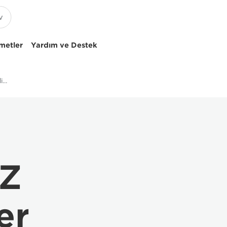
metler
Yardım ve Destek
Xeed 4K5020Z Teknik Özellikleri
Z
er