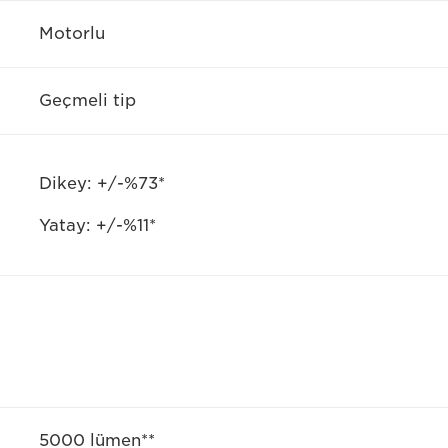
Motorlu
Geçmeli tip
Dikey: +/-%73*
Yatay: +/-%11*
5000 lümen**