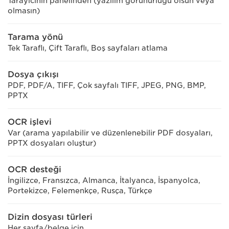
Tarayıcının panelinden (yazılım görünürlüğü olsun veya
olmasın)
Tarama yönü
Tek Taraflı, Çift Taraflı, Boş sayfaları atlama
Dosya çıkışı
PDF, PDF/A, TIFF, Çok sayfalı TIFF, JPEG, PNG, BMP,
PPTX
OCR işlevi
Var (arama yapılabilir ve düzenlenebilir PDF dosyaları,
PPTX dosyaları oluştur)
OCR desteği
İngilizce, Fransızca, Almanca, İtalyanca, İspanyolca,
Portekizce, Felemenkçe, Rusça, Türkçe
Dizin dosyası türleri
Her sayfa/belge için