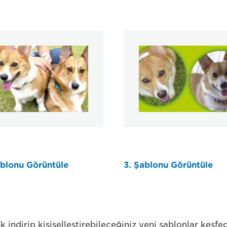
ablonu Görüntüle
3. Şablonu Görüntüle
ndirip kişiselleştirebileceğiniz yeni şablonlar keşfed