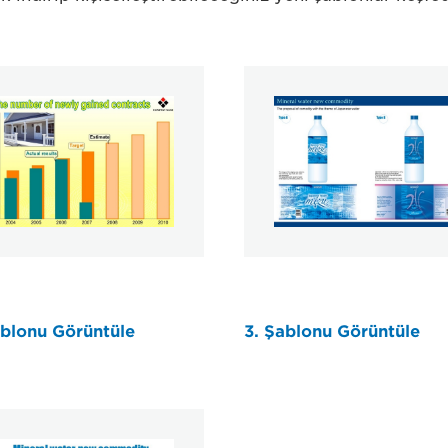
ablonu Görüntüle
3. Şablonu Görüntüle