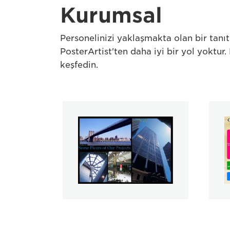
Kurumsal
Personelinizi yaklaşmakta olan bir tanıt
PosterArtist'ten daha iyi bir yol yoktur
keşfedin.