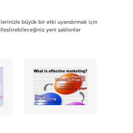
lerinizle büyük bir etki uyandırmak için
lleştirebileceğiniz yeni şablonlar