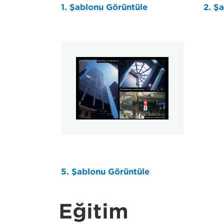
1. Şablonu Görüntüle
2. Ş
5. Şablonu Görüntüle
Eğitim