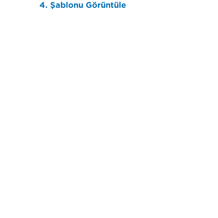
4. Şablonu Görüntüle