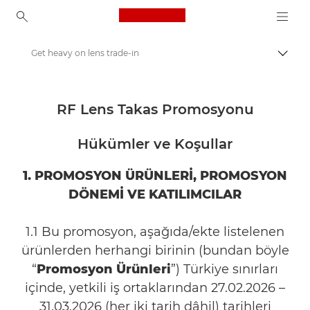
Canon Logo, back to ho
Get heavy on lens trade-in
İçerik
Canon
Canon Nakit Geri Ödeme | Teklifler | İndirimler
RF Lens Takas Promosyonu
Hükümler ve Koşullar
1. PROMOSYON ÜRÜNLERİ, PROMOSYON
DÖNEMİ VE KATILIMCILAR
1.1 Bu promosyon, aşağıda/ekte listelenen
ürünlerden herhangi birinin (bundan böyle
“
Promosyon Ürünleri
”) Türkiye sınırları
içinde, yetkili iş ortaklarından 27.02.2026 –
31.03.2026 (her iki tarih dâhil) tarihleri