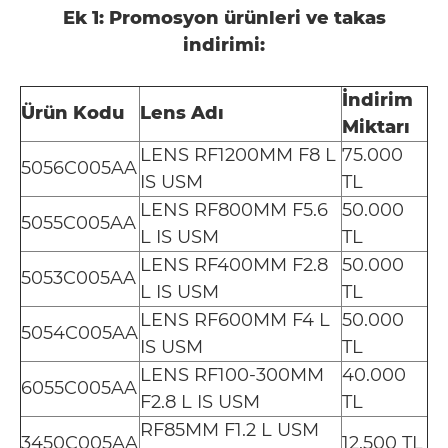
Ek 1: Promosyon ürünleri ve takas
indirimi:
İndirim
Ürün Kodu
Lens Adı
Miktarı
LENS RF1200MM F8 L
75.000
5056C005AA
IS USM
TL
LENS RF800MM F5.6
50.000
5055C005AA
L IS USM
TL
LENS RF400MM F2.8
50.000
5053C005AA
L IS USM
TL
LENS RF600MM F4 L
50.000
5054C005AA
IS USM
TL
LENS RF100-300MM
40.000
6055C005AA
F2.8 L IS USM
TL
RF85MM F1.2 L USM
3450C005AA
12.500 TL