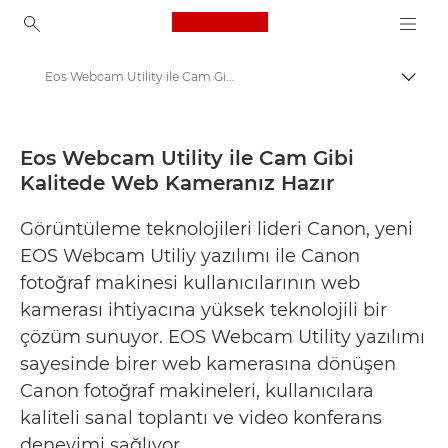
Canon Logo, back to ho
Eos Webcam Utility ile Cam Gibi Kalitede Web Kameranız Hazır - Canon Basın Merkezi
İçerik
Canon
Basın Merkezi
Eos Webcam Utility ile Cam Gibi
Kalitede Web Kameranız Hazır
Basın Bültenleri - Canon Basın Merkezi
Görüntüleme teknolojileri lideri Canon, yeni
EOS Webcam Utiliy yazılımı ile Canon
fotoğraf makinesi kullanıcılarının web
kamerası ihtiyacına yüksek teknolojili bir
çözüm sunuyor. EOS Webcam Utility yazılımı
sayesinde birer web kamerasına dönüşen
Canon fotoğraf makineleri, kullanıcılara
kaliteli sanal toplantı ve video konferans
deneyimi sağlıyor.