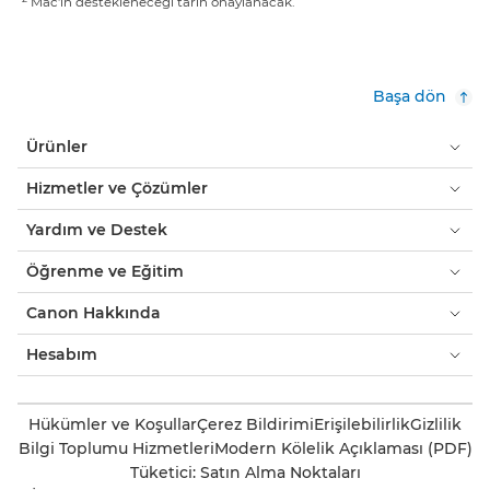
Mac’in destekleneceği tarih onaylanacak.
Başa dön
Ürünler
Hizmetler ve Çözümler
Yardım ve Destek
Öğrenme ve Eğitim
Canon Hakkında
Hesabım
Hükümler ve Koşullar
Çerez Bildirimi
Erişilebilirlik
Gizlilik
Bilgi Toplumu Hizmetleri
Modern Kölelik Açıklaması (PDF)
Tüketici: Satın Alma Noktaları