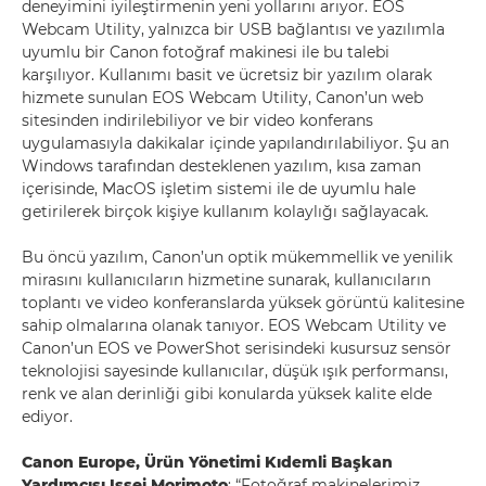
deneyimini iyileştirmenin yeni yollarını arıyor. EOS
Webcam Utility, yalnızca bir USB bağlantısı ve yazılımla
uyumlu bir Canon fotoğraf makinesi ile bu talebi
karşılıyor. Kullanımı basit ve ücretsiz bir yazılım olarak
hizmete sunulan EOS Webcam Utility, Canon’un web
sitesinden indirilebiliyor ve bir video konferans
uygulamasıyla dakikalar içinde yapılandırılabiliyor. Şu an
Windows tarafından desteklenen yazılım, kısa zaman
içerisinde, MacOS işletim sistemi ile de uyumlu hale
getirilerek birçok kişiye kullanım kolaylığı sağlayacak.
Bu öncü yazılım, Canon’un optik mükemmellik ve yenilik
mirasını kullanıcıların hizmetine sunarak, kullanıcıların
toplantı ve video konferanslarda yüksek görüntü kalitesine
sahip olmalarına olanak tanıyor. EOS Webcam Utility ve
Canon’un EOS ve PowerShot serisindeki kusursuz sensör
teknolojisi sayesinde kullanıcılar, düşük ışık performansı,
renk ve alan derinliği gibi konularda yüksek kalite elde
ediyor.
Canon Europe, Ürün Yönetimi Kıdemli Başkan
Yardımcısı Issei Morimoto
: “Fotoğraf makinelerimiz,