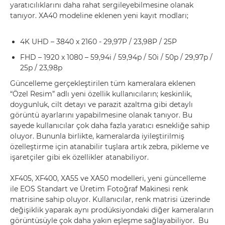
yaratıcılıklarını daha rahat sergileyebilmesine olanak
tanıyor. XA40 modeline eklenen yeni kayıt modları;
4K UHD – 3840 x 2160 - 29,97P / 23,98P / 25P
FHD – 1920 x 1080 – 59,94i / 59,94p / 50i / 50p / 29,97p /
25p / 23,98p
Güncelleme gerçekleştirilen tüm kameralara eklenen
“Özel Resim” adlı yeni özellik kullanıcıların; keskinlik,
doygunluk, cilt detayı ve parazit azaltma gibi detaylı
görüntü ayarlarını yapabilmesine olanak tanıyor. Bu
sayede kullanıcılar çok daha fazla yaratıcı esnekliğe sahip
oluyor. Bununla birlikte, kameralarda iyileştirilmiş
özelleştirme için atanabilir tuşlara artık zebra, pikleme ve
işaretçiler gibi ek özellikler atanabiliyor.
XF405, XF400, XA55 ve XA50 modelleri, yeni güncelleme
ile EOS Standart ve Üretim Fotoğraf Makinesi renk
matrisine sahip oluyor. Kullanıcılar, renk matrisi üzerinde
değişiklik yaparak aynı prodüksiyondaki diğer kameraların
görüntüsüyle çok daha yakın eşleşme sağlayabiliyor. Bu