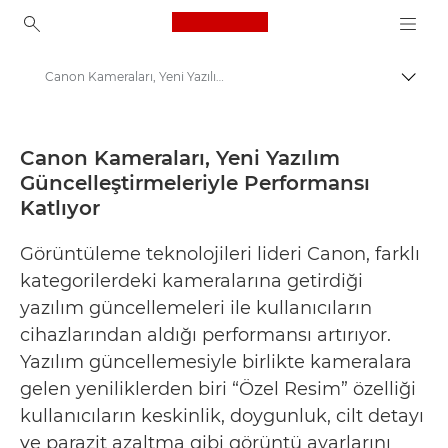
Canon Logo, back to ho
Canon Kameraları, Yeni Yazılım Güncelleştirmeleriyle Performansı Katlıyor - Canon Basın Merkezi
İçerik
Canon
Basın Merkezi
Canon Kameraları, Yeni Yazılım
Güncelleştirmeleriyle Performansı
Basın Bültenleri - Canon Basın Merkezi
Katlıyor
Görüntüleme teknolojileri lideri Canon, farklı
kategorilerdeki kameralarına getirdiği
yazılım güncellemeleri ile kullanıcıların
cihazlarından aldığı performansı artırıyor.
Yazılım güncellemesiyle birlikte kameralara
gelen yeniliklerden biri “Özel Resim” özelliği
kullanıcıların keskinlik, doygunluk, cilt detayı
ve parazit azaltma gibi görüntü ayarlarını