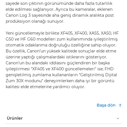
sayede son çıktının görünümünde daha fazla tutarlılık
elde edilmesi sağlanıyor. Ayrıca bu kameralar, eklenen
Canon Log 3 sayesinde aha geniş dinamik aralıkta post
prodüksiyon olanağı sunuyor.
Yeni güncellemeyle birlikte XF405, XF400, XA55, XA50, HF
G50 ve HF G60 modelleri zum kullanımında iyileştirilmiş
otomatik odaklanma doğruluğu özelliğine sahip oluyor.
Bu özellik, Canon’un yüksek kalitede sonuçlar elde etme
üzerine yaptığı çalışmalardaki istikrarını gösteriyor.
Canon'un bu alandaki iddiasını güçlendiren bir başka
iyileştirmesi "XF405 ve XF400 güncellemeleri" ise; FHD
genişletilmiş zumlama kullananların "Geliştirilmiş Dijital
Zum 30X modunu" deneyimlerken daha iyi bir görüntü
kalitesi elde etmelerine yardımcı oluyor.
Başa dön
Ürünler