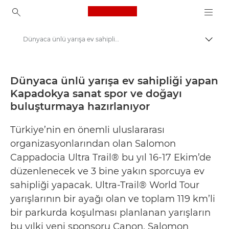
Canon Logo, back to ho
Dünyaca ünlü yarışa ev sahipliği yapan Kapadokya sanat spor ve doğayı buluşturmaya hazırlanıyor - Canon Basın Merkezi
İçerik
Canon
Basın Merkezi
Dünyaca ünlü yarışa ev sahipliği yapan
Kapadokya sanat spor ve doğayı
Basın Bültenleri - Canon Basın Merkezi
buluşturmaya hazırlanıyor
Türkiye’nin en önemli uluslararası
organizasyonlarından olan Salomon
Cappadocia Ultra Trail® bu yıl 16-17 Ekim’de
düzenlenecek ve 3 bine yakın sporcuya ev
sahipliği yapacak. Ultra-Trail® World Tour
yarışlarının bir ayağı olan ve toplam 119 km’li
bir parkurda koşulması planlanan yarışların
bu yılki yeni sponsoru Canon, Salomon