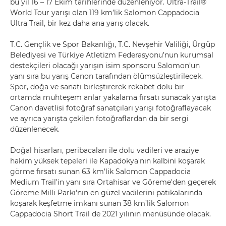
bu yıl 16 – 17 Ekim tarihlerinde düzenleniyor. Ultra-Trail®
World Tour yarışı olan 119 km’lik Salomon Cappadocia
Ultra Trail, bir kez daha ana yarış olacak.
T.C. Gençlik ve Spor Bakanlığı, T.C. Nevşehir Valiliği, Ürgüp
Belediyesi ve Türkiye Atletizm Federasyonu’nun kurumsal
destekçileri olacağı yarışın isim sponsoru Salomon’un
yanı sıra bu yarış Canon tarafından ölümsüzleştirilecek.
Spor, doğa ve sanatı birleştirerek rekabet dolu bir
ortamda muhteşem anlar yakalama fırsatı sunacak yarışta
Canon davetlisi fotoğraf sanatçıları yarışı fotoğraflayacak
ve ayrıca yarışta çekilen fotoğraflardan da bir sergi
düzenlenecek.
Doğal hisarları, peribacaları ile dolu vadileri ve araziye
hakim yüksek tepeleri ile Kapadokya'nın kalbini koşarak
görme fırsatı sunan 63 km’lik Salomon Cappadocia
Medium Trail’in yanı sıra Ortahisar ve Göreme'den geçerek
Göreme Milli Parkı'nın en güzel vadilerini patikalarında
koşarak keşfetme imkanı sunan 38 km’lik Salomon
Cappadocia Short Trail de 2021 yılının menüsünde olacak.