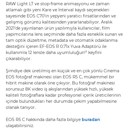
RAW Light LT ve stop-frame animasyonu ve zaman
atlamalı gibi yeni Kare ve İnterval kaydı seçenekleri
sayesinde EOS C70'in yepyeni yaratıcı fırsatlarından ve
gelişmiş görüntü kalitesinden yararlanabiliyor. Aralık
2021’de yayınlanan ürün yazılımıyla kullanıcılar, film
yapımcılarına lens seçiminde daha fazla esneklik sunan ve
tam optik düzeltme, metadata ve otomatik odaklanma
desteğini içeren EF-EOS R 0.71x Yuva Adaptörü ile
iii
kullanımla 12 lensle daha uyumluluğun
keyfini
çıkarabiliyor.
Şimdiye dek üretilmiş en küçük ve en çok yönlü Cinema
EOS fotoğraf makinesi olan EOS R5 C, mükemmel bir
hibrit makine olarak öne çıkıyor. Bu fotoğraf makinesi
sorunsuz 8K video iş akışlarından yüksek hızlı, yüksek
kaliteli fotoğraflara kadar profesyonel içerik üreticilerinin
içinde bulundukları her durumda çekim yapabilmesine
olanak tanıyor.
EOS R5 C hakkında daha fazla bilgiye
buradan
ulaşabilirsiniz.