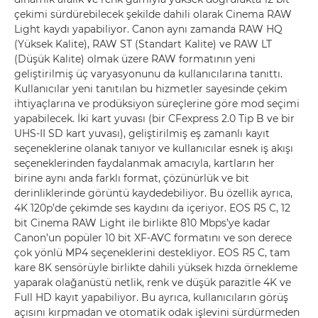
çekimi sürdürebilecek şekilde dahili olarak Cinema RAW
Light kaydı yapabiliyor. Canon aynı zamanda RAW HQ
(Yüksek Kalite), RAW ST (Standart Kalite) ve RAW LT
(Düşük Kalite) olmak üzere RAW formatının yeni
geliştirilmiş üç varyasyonunu da kullanıcılarına tanıttı.
Kullanıcılar yeni tanıtılan bu hizmetler sayesinde çekim
ihtiyaçlarına ve prodüksiyon süreçlerine göre mod seçimi
yapabilecek. İki kart yuvası (bir CFexpress 2.0 Tip B ve bir
UHS-II SD kart yuvası), geliştirilmiş eş zamanlı kayıt
seçeneklerine olanak tanıyor ve kullanıcılar esnek iş akışı
seçeneklerinden faydalanmak amacıyla, kartların her
birine aynı anda farklı format, çözünürlük ve bit
derinliklerinde görüntü kaydedebiliyor. Bu özellik ayrıca,
4K 120p’de çekimde ses kaydını da içeriyor. EOS R5 C, 12
bit Cinema RAW Light ile birlikte 810 Mbps’ye kadar
Canon’un popüler 10 bit XF-AVC formatını ve son derece
çok yönlü MP4 seçeneklerini destekliyor. EOS R5 C, tam
kare 8K sensörüyle birlikte dahili yüksek hızda örnekleme
yaparak olağanüstü netlik, renk ve düşük parazitle 4K ve
Full HD kayıt yapabiliyor. Bu ayrıca, kullanıcıların görüş
açısını kırpmadan ve otomatik odak işlevini sürdürmeden