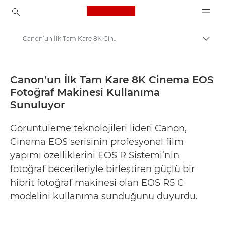
Canon Logo, back to ho
Canon’un İlk Tam Kare 8K Cinema EOS Fotoğraf Makinesi Kullanıma Sunuluyor - Canon Basın Merkezi
İçerik
Canon
Basın Merkezi
Canon’un İlk Tam Kare 8K Cinema EOS
Fotoğraf Makinesi Kullanıma
Basın Bültenleri - Canon Basın Merkezi
Sunuluyor
Görüntüleme teknolojileri lideri Canon,
Cinema EOS serisinin profesyonel film
yapımı özelliklerini EOS R Sistemi’nin
fotoğraf becerileriyle birleştiren güçlü bir
hibrit fotoğraf makinesi olan EOS R5 C
modelini kullanıma sunduğunu duyurdu.