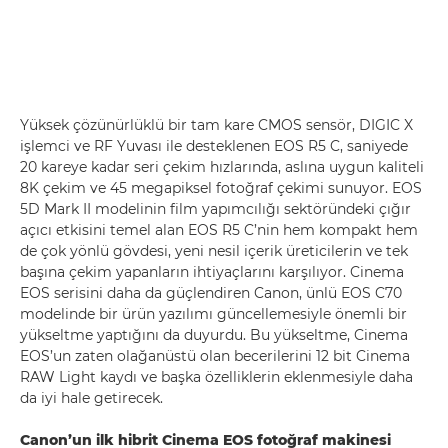
Yüksek çözünürlüklü bir tam kare CMOS sensör, DIGIC X
işlemci ve RF Yuvası ile desteklenen EOS R5 C, saniyede
20 kareye kadar seri çekim hızlarında, aslına uygun kaliteli
8K çekim ve 45 megapiksel fotoğraf çekimi sunuyor. EOS
5D Mark II modelinin film yapımcılığı sektöründeki çığır
açıcı etkisini temel alan EOS R5 C’nin hem kompakt hem
de çok yönlü gövdesi, yeni nesil içerik üreticilerin ve tek
başına çekim yapanların ihtiyaçlarını karşılıyor. Cinema
EOS serisini daha da güçlendiren Canon, ünlü EOS C70
modelinde bir ürün yazılımı güncellemesiyle önemli bir
yükseltme yaptığını da duyurdu. Bu yükseltme, Cinema
EOS’un zaten olağanüstü olan becerilerini 12 bit Cinema
RAW Light kaydı ve başka özelliklerin eklenmesiyle daha
da iyi hale getirecek.
Canon’un ilk hibrit Cinema EOS fotoğraf makinesi