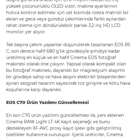
yüksek çözünürlüklü OLED vizör, makine ayarlarının
hızlıca kontrol edilmesi için üst kısımda nokta matrisli bir
ekran ve gece veya gündüz çekimlerinde farklı açılardan
rahat izleme için döndürülebilir parlak 3,2 inç HD LCD
monitör yer alıyor.
Tek başına çekim yapanlar düşünülerek tasarlanan EOS R5
C, son derece hafif 680 g’lık gövdesiyle şimdiye kadar
üretilmiş en küçük ve en hafif Cinema EOS fotoğraf
makinesi olarak öne çıkıyor. Yapısal olarak kompakt olan
bu fotoğraf makinesi, dayanıklı bir magnezyum alaşımlı
bir gövdeye sahip ve hava akışını elektrikli bileşenlerden
ayıran sezgisel tasarım sayesinde toz girişine ve kötü hava
koşullarına karşı dayanıklı.
EOS C70 Ürün Yazılımı Güncellemesi
En son C70 ürün yazılımı güncellemesi ile, yeni eklenen
Cinema RAW Light LT 4K kayıt seçeneği ve bunu
destekleyen XF-AVC proxy kayıt işlevi gibi geliştirilmiş
özellikler kullanıma sunuluyor. İçerik üreticiler, Cinema