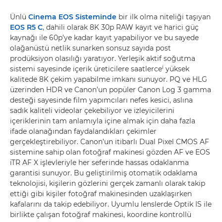
Ünlü
Cinema EOS Sisteminde
bir ilk olma niteliği taşıyan
EOS R5 C
, dahili olarak 8K 30p RAW kayıt ve harici güç
kaynağı ile 60p’ye kadar kayıt yapabiliyor ve bu sayede
olağanüstü netlik sunarken sonsuz sayıda post
prodüksiyon olasılığı yaratıyor. Yerleşik aktif soğutma
i
sistemi sayesinde içerik üreticilere saatlerce
yüksek
kalitede 8K çekim yapabilme imkanı sunuyor. PQ ve HLG
üzerinden HDR ve Canon’un popüler Canon Log 3 gamma
desteği sayesinde film yapımcıları nefes kesici, aslına
sadık kaliteli videolar çekebiliyor ve izleyicilerini
içeriklerinin tam anlamıyla içine almak için daha fazla
ifade olanağından faydalandıkları çekimler
gerçekleştirebiliyor. Canon’un itibarlı Dual Pixel CMOS AF
sistemine sahip olan fotoğraf makinesi gözden AF ve EOS
iTR AF X işlevleriyle her seferinde hassas odaklanma
garantisi sunuyor. Bu geliştirilmiş otomatik odaklama
teknolojisi, kişilerin gözlerini gerçek zamanlı olarak takip
ettiği gibi kişiler fotoğraf makinesinden uzaklaşırken
kafalarını da takip edebiliyor. Uyumlu lenslerde Optik IS ile
birlikte çalışan fotoğraf makinesi, koordine kontrollü