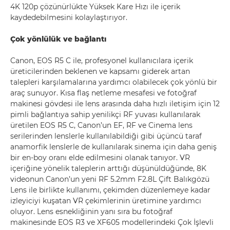
4K 120p çözünürlükte Yüksek Kare Hızı ile içerik
kaydedebilmesini kolaylaştırıyor.
Çok yönlülük ve bağlantı
Canon, EOS R5 C ile, profesyonel kullanıcılara içerik
üreticilerinden beklenen ve kapsamı giderek artan
talepleri karşılamalarına yardımcı olabilecek çok yönlü bir
araç sunuyor. Kısa flaş netleme mesafesi ve fotoğraf
makinesi gövdesi ile lens arasında daha hızlı iletişim için 12
pimli bağlantıya sahip yenilikçi RF yuvası kullanılarak
üretilen EOS R5 C, Canon’un EF, RF ve Cinema lens
serilerinden lenslerle kullanılabildiği gibi üçüncü taraf
anamorfik lenslerle de kullanılarak sinema için daha geniş
bir en-boy oranı elde edilmesini olanak tanıyor. VR
içeriğine yönelik taleplerin arttığı düşünüldüğünde, 8K
videonun Canon’un yeni RF 5.2mm F2.8L Çift Balıkgözü
Lens ile birlikte kullanımı, çekimden düzenlemeye kadar
izleyiciyi kuşatan VR çekimlerinin üretimine yardımcı
oluyor. Lens esnekliğinin yanı sıra bu fotoğraf
makinesinde EOS R3 ve XF605 modellerindeki Çok İşlevli