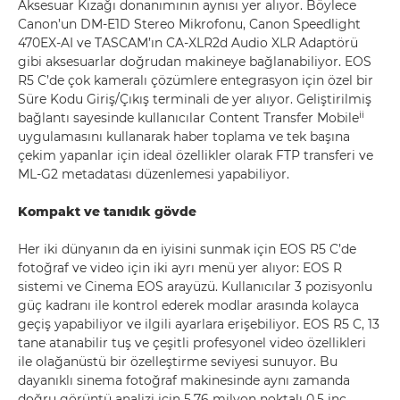
Aksesuar Kızağı donanımının aynısı yer alıyor. Böylece
Canon’un DM-E1D Stereo Mikrofonu, Canon Speedlight
470EX-AI ve TASCAM’ın CA-XLR2d Audio XLR Adaptörü
gibi aksesuarlar doğrudan makineye bağlanabiliyor. EOS
R5 C’de çok kameralı çözümlere entegrasyon için özel bir
Süre Kodu Giriş/Çıkış terminali de yer alıyor. Geliştirilmiş
ii
bağlantı sayesinde kullanıcılar Content Transfer Mobile
uygulamasını kullanarak haber toplama ve tek başına
çekim yapanlar için ideal özellikler olarak FTP transferi ve
ML-G2 metadatası düzenlemesi yapabiliyor.
Kompakt ve tanıdık gövde
Her iki dünyanın da en iyisini sunmak için EOS R5 C’de
fotoğraf ve video için iki ayrı menü yer alıyor: EOS R
sistemi ve Cinema EOS arayüzü. Kullanıcılar 3 pozisyonlu
güç kadranı ile kontrol ederek modlar arasında kolayca
geçiş yapabiliyor ve ilgili ayarlara erişebiliyor. EOS R5 C, 13
tane atanabilir tuş ve çeşitli profesyonel video özellikleri
ile olağanüstü bir özelleştirme seviyesi sunuyor. Bu
dayanıklı sinema fotoğraf makinesinde aynı zamanda
doğru görüntü analizi için 5,76 milyon noktalı 0,5 inç