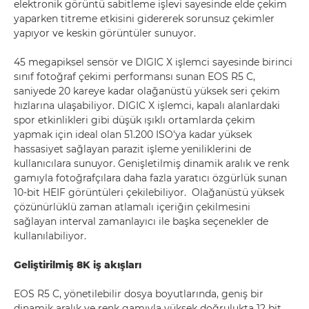
elektronik görüntü sabitleme işlevi sayesinde elde çekim
yaparken titreme etkisini gidererek sorunsuz çekimler
yapıyor ve keskin görüntüler sunuyor.
45 megapiksel sensör ve DIGIC X işlemci sayesinde birinci
sınıf fotoğraf çekimi performansı sunan EOS R5 C,
saniyede 20 kareye kadar olağanüstü yüksek seri çekim
hızlarına ulaşabiliyor. DIGIC X işlemci, kapalı alanlardaki
spor etkinlikleri gibi düşük ışıklı ortamlarda çekim
yapmak için ideal olan 51.200 ISO'ya kadar yüksek
hassasiyet sağlayan parazit işleme yeniliklerini de
kullanıcılara sunuyor. Genişletilmiş dinamik aralık ve renk
gamıyla fotoğrafçılara daha fazla yaratıcı özgürlük sunan
10-bit HEIF görüntüleri çekilebiliyor. Olağanüstü yüksek
çözünürlüklü zaman atlamalı içeriğin çekilmesini
sağlayan interval zamanlayıcı ile başka seçenekler de
kullanılabiliyor.
Geliştirilmiş 8K iş akışları
EOS R5 C, yönetilebilir dosya boyutlarında, geniş bir
dinamik aralık ve renk gamıyla yüksek doğrulukta 12 bit