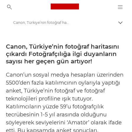
Canon Logo, back to ho
Canon, Türkiye’nin fotoğraf haritasını çıkardı Fotoğrafçılığa ilgi duyanların sayısı her geçen gün artıyor! - Canon Basın Merkezi
İçerik
Canon
Basın Merkezi
Canon, Türkiye’nin fotoğraf haritasını
çıkardı Fotoğrafçılığa ilgi duyanların
Basın Bültenleri - Canon Basın Merkezi
sayısı her geçen gün artıyor!
Canon’un sosyal medya hesapları üzerinden
5500’den fazla katılımcının oylarıyla yaptığı
anket, Türkiye’nin fotoğraf ve fotoğraf
teknolojileri profiline ışık tutuyor.
Katılımcıların yüzde 59’u fotoğrafçılık
tecrübesinin 1-5 yıl arasında olduğunu
söyleyerek seviyelerini ‘Amatör’ olarak ifade
etti. Bu kapsamda anket sonuçları,