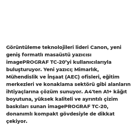
Görüntüleme teknolojileri lideri Canon, yeni
geniş formatlı masaüstü yazıcısı
imagePROGRAF TC-20’yi kullanıcılarıyla
buluşturuyor. Yeni yazıcı; Mimarlık,
Mühendislik ve İnşaat (AEC) ofisleri, eğitim
merkezleri ve konaklama sektörü gibi alanların
ihtiyaçlarına çözüm sunuyor. A4'ten A1+ kâğıt
boyutuna, yüksek kaliteli ve ayrıntılı çizim
baskıları sunan imagePROGRAF TC-20,
donanımlı kompakt gövdesiyle de dikkat
çekiyor.