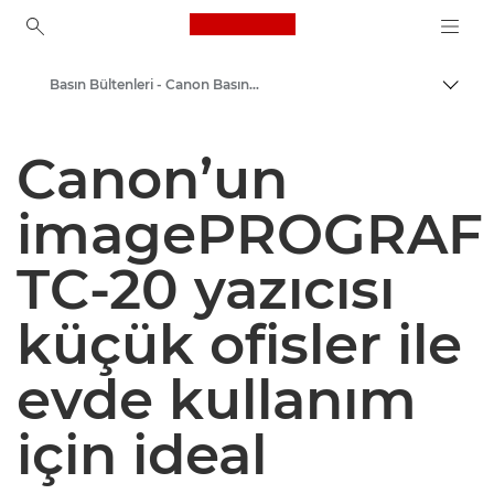
Canon Logo, back to ho
Basın Bültenleri - Canon Basın Merkezi
İçerik
Canon
Canon’un
Basın Merkezi
imagePROGRAF
TC-20 yazıcısı
küçük ofisler ile
evde kullanım
için ideal