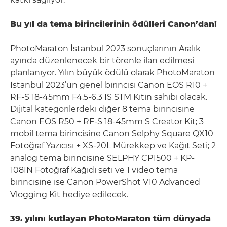
Bu yıl da tema birincilerinin ödülleri Canon’dan!
PhotoMaraton İstanbul 2023 sonuçlarının Aralık
ayında düzenlenecek bir törenle ilan edilmesi
planlanıyor. Yılın büyük ödülü olarak PhotoMaraton
İstanbul 2023’ün genel birincisi Canon EOS R10 +
RF-S 18-45mm F4.5-6.3 IS STM Kitin sahibi olacak.
Dijital kategorilerdeki diğer 8 tema birincisine
Canon EOS R50 + RF-S 18-45mm S Creator Kit; 3
mobil tema birincisine Canon Selphy Square QX10
Fotoğraf Yazıcısı + XS-20L Mürekkep ve Kağıt Seti; 2
analog tema birincisine SELPHY CP1500 + KP-
108IN Fotoğraf Kağıdı seti ve 1 video tema
birincisine ise Canon PowerShot V10 Advanced
Vlogging Kit hediye edilecek.
39.
yılını kutlayan PhotoMaraton tüm dünyada