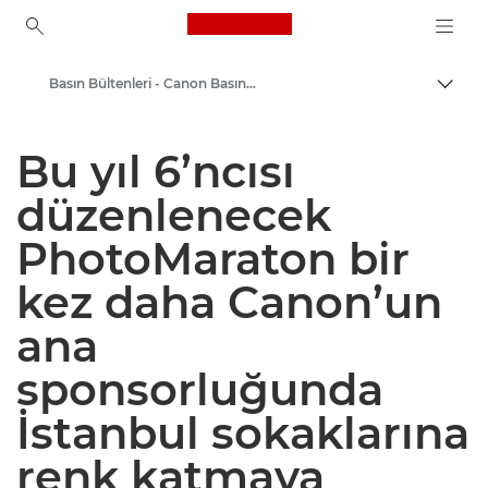
Canon Logo, back to ho
Basın Bültenleri - Canon Basın Merkezi
İçerik
Canon
Bu yıl 6’ncısı
Basın Merkezi
düzenlenecek
PhotoMaraton bir
kez daha Canon’un
ana
sponsorluğunda
İstanbul sokaklarına
renk katmaya