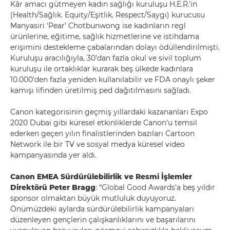
Kâr amacı gütmeyen kadın sağlığı kuruluşu H.E.R.'in
(Health/Sağlık. Equity/Eşitlik. Respect/Saygı) kurucusu
Manyasiri ‘Pear’ Chotbunwong ise kadınların regl
ürünlerine, eğitime, sağlık hizmetlerine ve istihdama
erişimini destekleme çabalarından dolayı ödüllendirilmişti.
Kuruluşu aracılığıyla, 30'dan fazla okul ve sivil toplum
kuruluşu ile ortaklıklar kurarak beş ülkede kadınlara
10.000'den fazla yeniden kullanılabilir ve FDA onaylı şeker
kamışı lifinden üretilmiş ped dağıtılmasını sağladı.
Canon kategorisinin geçmiş yıllardaki kazananları Expo
2020 Dubai gibi küresel etkinliklerde Canon'u temsil
ederken geçen yılın finalistlerinden bazıları Cartoon
Network ile bir TV ve sosyal medya küresel video
kampanyasında yer aldı.
Canon EMEA Sürdürülebilirlik ve Resmi İşlemler
Direktörü Peter Bragg
: “Global Good Awards'a beş yıldır
sponsor olmaktan büyük mutluluk duyuyoruz.
Önümüzdeki aylarda sürdürülebilirlik kampanyaları
düzenleyen gençlerin çalışkanlıklarını ve başarılarını