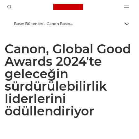
Canon Logo, back to ho
Basın Bültenleri - Canon Basın Merkezi
İçerik
Canon
Canon, Global Good
Basın Merkezi
Awards 2024'te
geleceğin
sürdürülebilirlik
liderlerini
ödüllendiriyor