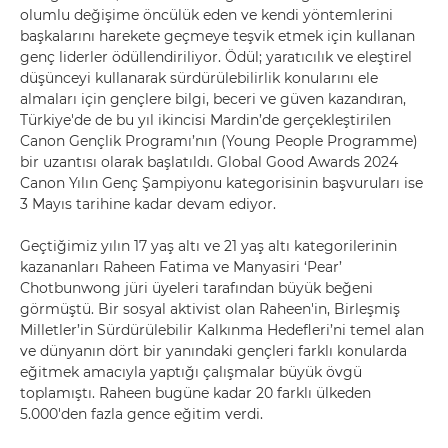
olumlu değişime öncülük eden ve kendi yöntemlerini
başkalarını harekete geçmeye teşvik etmek için kullanan
genç liderler ödüllendiriliyor. Ödül; yaratıcılık ve eleştirel
düşünceyi kullanarak sürdürülebilirlik konularını ele
almaları için gençlere bilgi, beceri ve güven kazandıran,
Türkiye'de de bu yıl ikincisi Mardin’de gerçekleştirilen
Canon Gençlik Programı’nın (Young People Programme)
bir uzantısı olarak başlatıldı. Global Good Awards 2024
Canon Yılın Genç Şampiyonu kategorisinin başvuruları ise
3 Mayıs tarihine kadar devam ediyor.
Geçtiğimiz yılın 17 yaş altı ve 21 yaş altı kategorilerinin
kazananları Raheen Fatima ve Manyasiri ‘Pear’
Chotbunwong jüri üyeleri tarafından büyük beğeni
görmüştü. Bir sosyal aktivist olan Raheen'in, Birleşmiş
Milletler’in Sürdürülebilir Kalkınma Hedefleri’ni temel alan
ve dünyanın dört bir yanındaki gençleri farklı konularda
eğitmek amacıyla yaptığı çalışmalar büyük övgü
toplamıştı. Raheen bugüne kadar 20 farklı ülkeden
5.000'den fazla gence eğitim verdi.