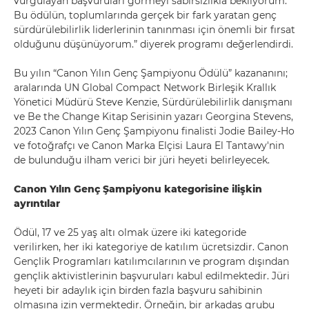
vurgulayan başvuruları görmeyi sabırsızlıkla bekliyorum.
Bu ödülün, toplumlarında gerçek bir fark yaratan genç
sürdürülebilirlik liderlerinin tanınması için önemli bir fırsat
olduğunu düşünüyorum.” diyerek programı değerlendirdi.
Bu yılın “Canon Yılın Genç Şampiyonu Ödülü” kazananını;
aralarında UN Global Compact Network Birleşik Krallık
Yönetici Müdürü Steve Kenzie, Sürdürülebilirlik danışmanı
ve Be the Change Kitap Serisinin yazarı Georgina Stevens,
2023 Canon Yılın Genç Şampiyonu finalisti Jodie Bailey-Ho
ve fotoğrafçı ve Canon Marka Elçisi Laura El Tantawy'nin
de bulunduğu ilham verici bir jüri heyeti belirleyecek.
Canon Yılın Genç Şampiyonu kategorisine ilişkin
ayrıntılar
Ödül, 17 ve 25 yaş altı olmak üzere iki kategoride
verilirken, her iki kategoriye de katılım ücretsizdir. Canon
Gençlik Programları katılımcılarının ve program dışından
gençlik aktivistlerinin başvuruları kabul edilmektedir. Jüri
heyeti bir adaylık için birden fazla başvuru sahibinin
olmasına izin vermektedir. Örneğin, bir arkadaş grubu