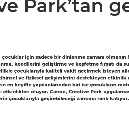
ve Park’tan ge
i, çocuklar için sadece bir dinlenme zamanı olmanın 
anma, kendilerini geliştirme ve keşfetme fırsatı da s
ikle çocuklarıyla kaliteli vakit geçirmek isteyen ail
ihinsel ve fiziksel gelişimlerini destekleyen etkinlik 
rın en keyifle yapılanlarından biri ise çocukların mot
işi etkinlikleri oluyor. Canon, Creative Park uygulaması
lerin çocuklarıyla geçirebileceği zamana renk katıyor.