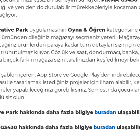
lığı ve yeniden doldurulabilir mürekkepleriyle kocaman
ağlıyor.
eative Park
uygulamasının
Oyna & Öğren
kategorisine 
lümünden dileğiniz mağazayı seçmeniz yeterli. Mağazayı
acağınız ürünlerden paraya kadar tüm detayları sizin içi
ı unutulmaz kılıyor. Gözlük ve saat, dondurmacı, banka, s
 birçok farklı mağaza sizin tarafınızdan keşfedilmeyi bekl
 şablon içeren, App Store ve Google Play’den indirebilec
 ile tasarlamak istediğiniz projeler için ilham alabilir, ke
eler yapabileceğinizi görebilirsiniz. Sömestr da çocuklar
lü siz olun!
e Park hakkında daha fazla bilgiye
buradan
ulaşabili
G3430 hakkında daha fazla bilgiye
buradan
ulaşabili