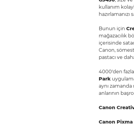
kullanım kolay
hazırlamanızı s
Bunun için
Cr
mağazacılık bö
içerisinde sat
Canon, sömestr
pastacı ve daha
4000'den fazla
Park
uygulaması
aynı zamanda n
anlarının başro
Canon Creativ
Canon Pixma 