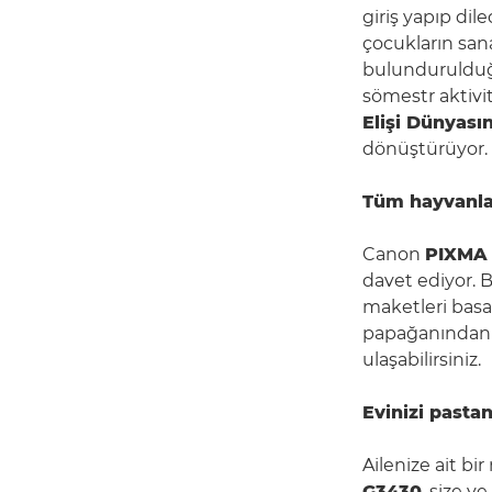
giriş yapıp dil
çocukların san
bulundurulduğu
sömestr aktivit
Elişi Dünyası
dönüştürüyor.
Tüm hayvanlar
Canon
PIXMA
davet ediyor. 
maketleri basab
papağanından S
ulaşabilirsiniz.
Evinizi past
Ailenize ait b
G3430
, size v