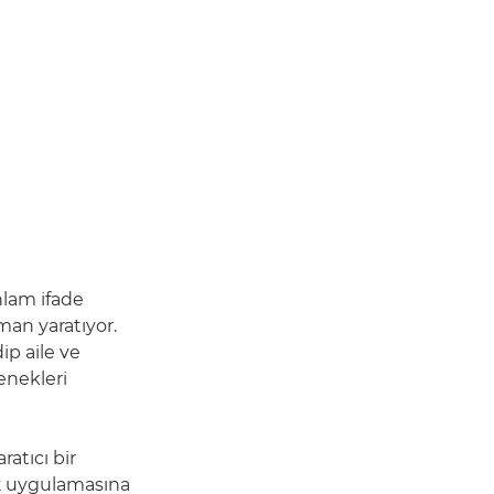
nlam ifade
an yaratıyor.
ip aile ve
enekleri
ratıcı bir
k
uygulamasına