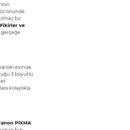
rının
 göz önünde
ilmez bir
Fikirler ve
ı gerçeğe
anları evinize
uğu 3 boyutlu
net
ra kolaylıkla
Canon PIXMA
 üstün hızı,