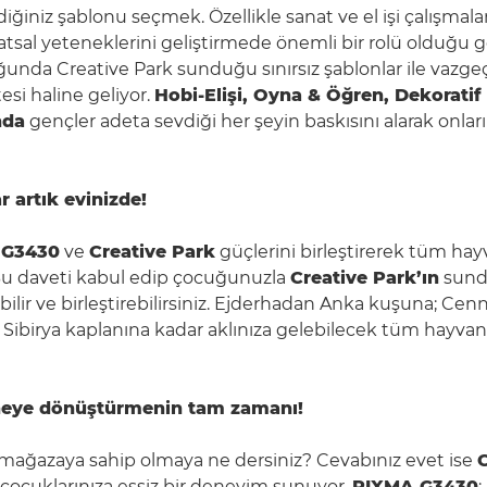
ediğiniz şablonu seçmek. Özellikle sanat ve el işi çalışmala
atsal yeteneklerini geliştirmede önemli bir rolü olduğu
nda Creative Park sunduğu sınırsız şablonlar ile vazgeç
esi haline geliyor.
Hobi-Elişi, Oyna & Öğren, Dekoratif 
nda
gençler adeta sevdiği her şeyin baskısını alarak onlar
 artık evinizde!
 G3430
ve
Creative Park
güçlerini birleştirerek tüm hayv
Bu daveti kabul edip çocuğunuzla
Creative Park’ın
sund
ilir ve birleştirebilirsiniz. Ejderhadan Anka kuşuna; Cen
ibirya kaplanına kadar aklınıza gelebilecek tüm hayvanla
aneye dönüştürmenin tam zamanı!
ir mağazaya sahip olmaya ne dersiniz? Cevabınız evet ise
e çocuklarınıza eşsiz bir deneyim sunuyor.
PIXMA G3430
;