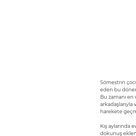
Sömestrın çocu
eden bu dönem;
Bu zamanı en ve
arkadaşlarıyla
harekete geçm
Kış aylarında e
dokunuş eklem