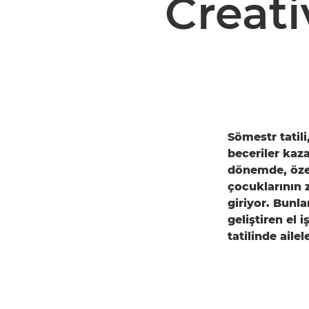
Creati
Sömestr tatil
beceriler kaz
dönemde, özell
çocuklarının z
giriyor. Bunla
geliştiren el 
tatilinde aile