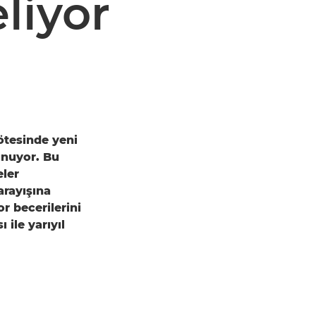
liyor
ötesinde yeni
unuyor. Bu
eler
arayışına
or becerilerini
 ile yarıyıl