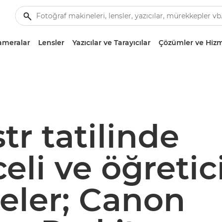
ameralar
Lensler
Yazıcılar ve Tarayıcılar
Çözümler ve Hizm
r tatilinde
eli ve öğretic
teler; Canon