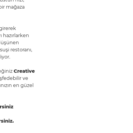
 bir mağaza
girerek
 hazırlarken
n düşünen
uşi restoranı,
iyor.
eğiniz
Creative
şfedebilir ve
ınızın en güzel
rsiniz
rsiniz.