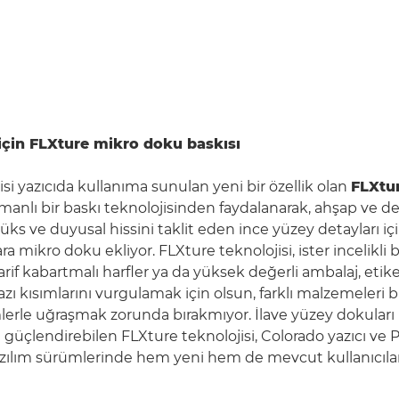
 için FLXture mikro doku baskısı
si yazıcıda kullanıma sunulan yeni bir özellik olan
FLXtur
nlı bir baskı teknolojisinden faydalanarak, ahşap ve der
ks ve duyusal hissini taklit eden ince yüzey detayları iç
ra mikro doku ekliyor. FLXture teknolojisi, ister incelikli b
arif kabartmalı harfler ya da yüksek değerli ambalaj, etik
 kısımlarını vurgulamak için olsun, farklı malzemeleri bi
lerle uğraşmak zorunda bırakmıyor. İlave yüzey dokuları i
 güçlendirebilen FLXture teknolojisi, Colorado yazıcı v
azılım sürümlerinde hem yeni hem de mevcut kullanıcılar