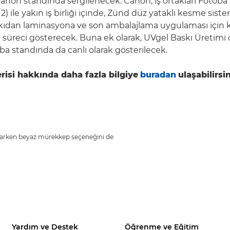
Canon standında sergilenecek. Canon, iş ortakları Fotoba 
2) ile yakın iş birliği içinde, Zünd düz yataklı kesme siste
skıdan laminasyona ve son ambalajlama uygulaması için 
süreci gösterecek. Buna ek olarak, UVgel Baskı Üretimi 
ba standında da canlı olarak gösterilecek.
risi hakkında daha fazla bilgiye
buradan
ulaşabilirsin
yaparken beyaz mürekkep seçeneğini de
Yardım ve Destek
Öğrenme ve Eğitim