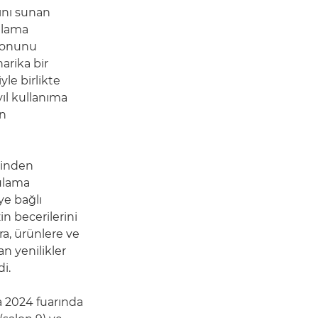
rını sunan
gulama
syonunu
arika bir
le birlikte
yıl kullanıma
in
ğinden
ulama
ye bağlı
n becerilerini
ra, ürünlere ve
n yenilikler
i.
a 2024 fuarında