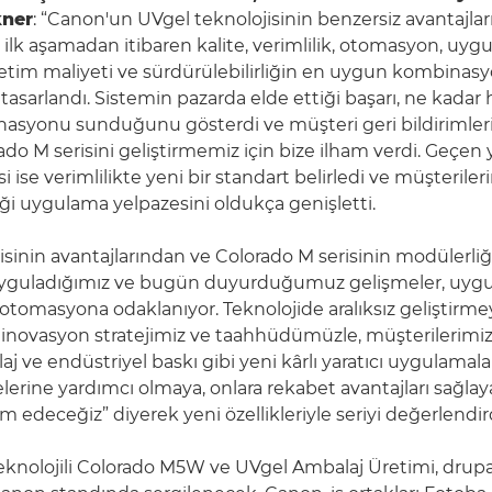
kner
: “Canon'un UVgel teknolojisinin benzersiz avantajla
 ilk aşamadan itibaren kalite, verimlilik, otomasyon, uy
şletim maliyeti ve sürdürülebilirliğin en uygun kombina
sarlandı. Sistemin pazarda elde ettiği başarı, ne kadar h
asyonu sunduğunu gösterdi ve müşteri geri bildirimleriy
do M serisini geliştirmemiz için bize ilham verdi. Geçen 
i ise verimlilikte yeni bir standart belirledi ve müşteriler
eği uygulama yelpazesini oldukça genişletti.
isinin avantajlarından ve Colorado M serisinin modülerli
uyguladığımız ve bugün duyurduğumuz gelişmeler, uyg
e otomasyona odaklanıyor. Teknolojide aralıksız geliştirme
 inovasyon stratejimiz ve taahhüdümüzle, müşterilerimizi
laj ve endüstriyel baskı gibi yeni kârlı yaratıcı uygulamala
lerine yardımcı olmaya, onlara rekabet avantajları sağlaya
edeceğiz” diyerek yeni özellikleriyle seriyi değerlendird
eknolojili Colorado M5W ve UVgel Ambalaj Üretimi, drup