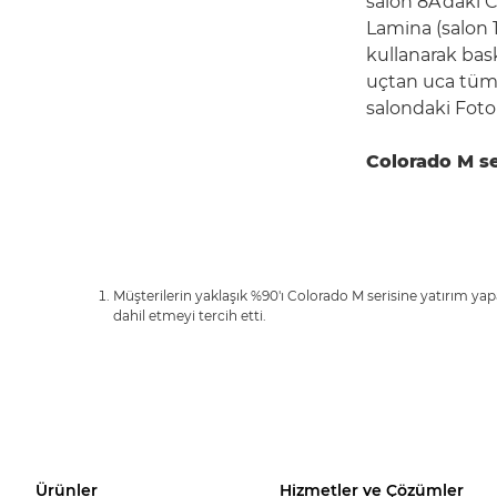
salon 8A'daki 
Lamina (salon 1
kullanarak ba
uçtan uca tüm 
salondaki Foto
Colorado M se
Müşterilerin yaklaşık %90'ı Colorado M serisine yatırım 
dahil etmeyi tercih etti.
Ürünler
Hizmetler ve Çözümler