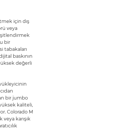
tmek için dış
örü veya
eşitlendirmek
u bir
i tabakaları
ijital baskının
 yüksek değerli
yükleyicinin
zıcıdan
nan bir jumbo
üksek kaliteli,
yor. Colorado M
k veya karışık
atıcılık