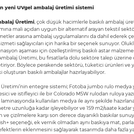
in yeni UVgel ambalaj üretimi sistemi
balaj Üretimi
, çok düşük hacimlerle baskılı ambalaj üre
mına mali açıdan uygun bir alternatif arayan tekstil sekt
metler arasına ambalaj uygulamalarını da dahil ederek ç
izmeti sağlayıcıları için harika bir seçenek sunuyor. Olukl
asyon aşaması için özelleştirilmiş baskılı astar malzemes
balaj Üretimi, bu fırsatlarla dolu sektöre talep üzerine d
etiriyor. Böylece perakende sektörü, tüketici ürünleri ve
i oluşturan baskılı ambalajlar hazırlayabiliyor.
Üretimi’nin entegre sistemi; Fotoba jumbo rulo medya 
kesici ve istifleyici ile bir Colorado M5W rulodan ruloya ya
o laminasyonda kullanılan medya ile aynı şekilde hazırla
etre uzunluğa kadar işleyebiliyor ve 159 m2/saate kadar y
 ve çizilmelere karşı son derece dayanıklı baskılar sunu
inish+ seçeneği, ek vernik olmadan aynı baskıya mat, parla
fektlerin eklenmesini sağlayarak tasarımda daha fazla yar