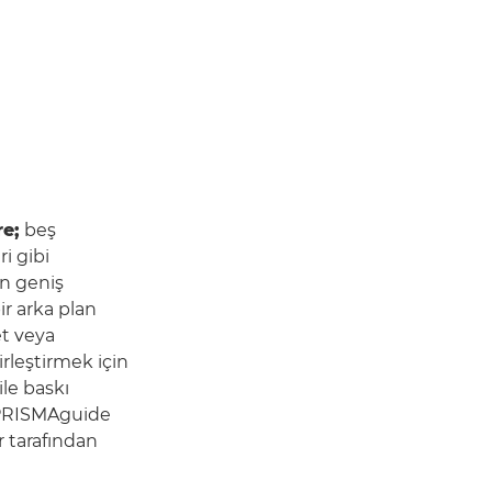
e;
beş
i gibi
in geniş
ir arka plan
et veya
rleştirmek için
le baskı
e PRISMAguide
 tarafından