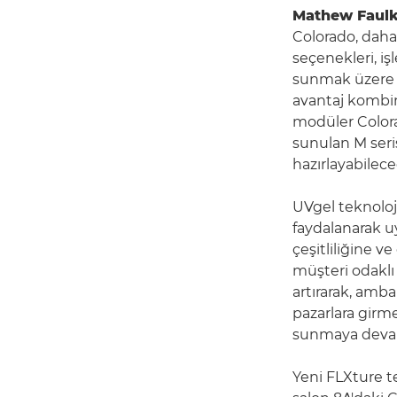
Mathew Faul
Colorado, daha
seçenekleri, i
sunmak üzere ta
avantaj kombin
modüler Colora
sunulan M seris
hazırlayabilec
UVgel teknoloj
faydalanarak 
çeşitliliğine v
müşteri odaklı
artırarak, amba
pazarlara girme
sunmaya devam 
Yeni FLXture t