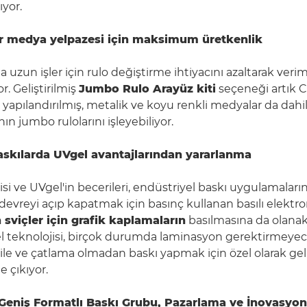
ıyor.
ir medya yelpazesi için maksimum üretkenlik
a uzun işler için rulo değiştirme ihtiyacını azaltarak veriml
r. Geliştirilmiş
Jumbo Rulo Arayüz kiti
seçeneği artık 
f, yapılandırılmış, metalik ve koyu renkli medyalar da dah
n jumbo rulolarını işleyebiliyor.
askılarda UVgel avantajlarından yararlanma
si ve UVgel'in becerileri, endüstriyel baskı uygulamaları
r devreyi açıp kapatmak için basınç kullanan basılı elektr
viçler için grafik kaplamaların
basılmasına da olanak
l teknolojisi, birçok durumda laminasyon gerektirmeye
ile ve çatlama olmadan baskı yapmak için özel olarak geli
e çıkıyor.
eniş Formatlı Baskı Grubu, Pazarlama ve İnovasyo