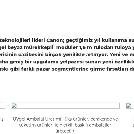
eknolojileri lideri Canon; geçtiğimiz yıl kullanıma 
1
gel beyaz mürekkepli
modüler 1,6 m rulodan ruloya y
isinin cazibesini birçok yenilikle artırıyor. Yeni ve
aha geniş bir uygulama yelpazesi sunan yeni özellikl
skı gibi farklı pazar segmentlerine girme fırsatları d
iş
UVgel Ambalaj Üretimi, lüks ürünler, perakende ve
tüketim ürünleri için etkili baskılı ambalajlar
üretebilir.