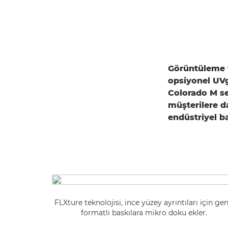
Görüntüleme t
opsiyonel UV
Colorado M ser
müşterilere d
endüstriyel ba
FLXture teknolojisi, ince yüzey ayrıntıları için gen
formatlı baskılara mikro doku ekler.