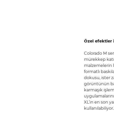
Özel efektler
Colorado M seri
mürekkep katma
malzemelerin lü
formatlı baskıla
dokusu, ister z
görüntünün bazı
karmaşık işlem
uygulamalarını
XL’in en son y
kullanılabiliyor.