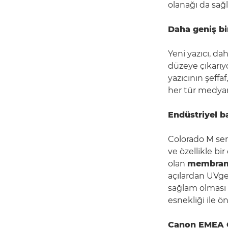
olanağı da sağl
Daha geniş b
Yeni yazıcı, dah
düzeye çıkarıyo
yazıcının şeffa
her tür medyanı
Endüstriyel b
Colorado M seri
ve özellikle bi
olan
membran s
açılardan UVge
sağlam olması 
esnekliği ile ön
Canon EMEA G