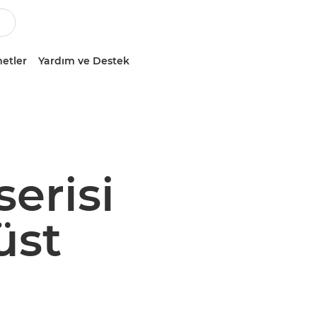
etler
Yardım ve Destek
erisi
üst