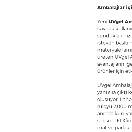
Ambalajlar iç
Yeni
UVgel Am
kaynak kullanı
sundukları hiz
isteyen baskı h
materyale lamin
üreten UVgel Am
avantajlarını g
ürünler için etk
UVgel Ambalaj 
yanı sıra çıktı 
oluşuyor. Lith
ruloyu 2.000 m
anında kuruyan
serisi ile FLXf
mat ve parlak e