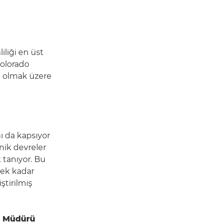
iliği en üst
Colorado
il olmak üzere
nı da kapsıyor
onik devreler
 tanıyor. Bu
cek kadar
ştirilmiş
n Müdürü