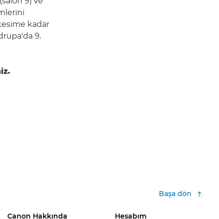
(salon 9) ve
mlerini
kesime kadar
drupa'da 9.
iz.
Başa dön
Canon Hakkında
Hesabım