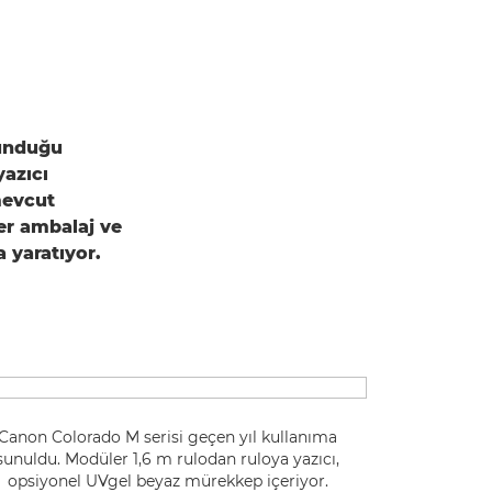
sunduğu
azıcı
 mevcut
er ambalaj ve
a yaratıyor.
Canon Colorado M serisi geçen yıl kullanıma
sunuldu. Modüler 1,6 m rulodan ruloya yazıcı,
opsiyonel UVgel beyaz mürekkep içeriyor.