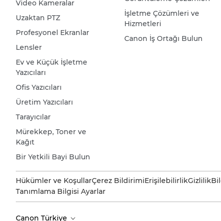
Video Kameralar
İşletme Çözümleri ve
Uzaktan PTZ
Hizmetleri
Profesyonel Ekranlar
Canon İş Ortağı Bulun
Lensler
Ev ve Küçük İşletme
Yazıcıları
Ofis Yazıcıları
Üretim Yazıcıları
Tarayıcılar
Mürekkep, Toner ve
Kağıt
Bir Yetkili Bayi Bulun
Hükümler ve Koşullar
Çerez Bildirimi
Erişilebilirlik
Gizlilik
Bi
Tanımlama Bilgisi Ayarlar
Canon Türkiye