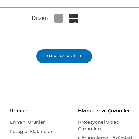
Düzen
Set tiled view
Set masonry view
DAHA FAZLA YÜKLE
Ürünler
Hizmetler ve Çözümler
En Yeni Ürünler
Profesyonel Video
Çözümleri
Fotoğraf Makineleri
Görüntüleme Çözümleri