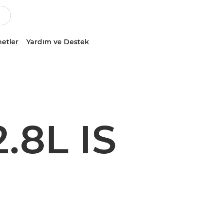
etler
Yardım ve Destek
.8L IS