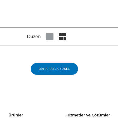
Düzen
Set tiled view
Set masonry view
DAHA FAZLA YÜKLE
Ürünler
Hizmetler ve Çözümler