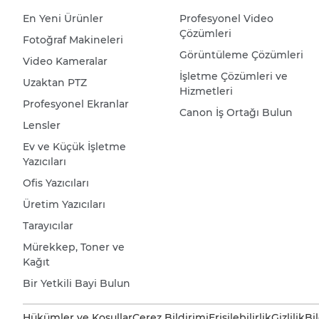
En Yeni Ürünler
Profesyonel Video
Çözümleri
Fotoğraf Makineleri
Görüntüleme Çözümleri
Video Kameralar
İşletme Çözümleri ve
Uzaktan PTZ
Hizmetleri
Profesyonel Ekranlar
Canon İş Ortağı Bulun
Lensler
Ev ve Küçük İşletme
Yazıcıları
Ofis Yazıcıları
Üretim Yazıcıları
Tarayıcılar
Mürekkep, Toner ve
Kağıt
Bir Yetkili Bayi Bulun
Hükümler ve Koşullar
Çerez Bildirimi
Erişilebilirlik
Gizlilik
Bi