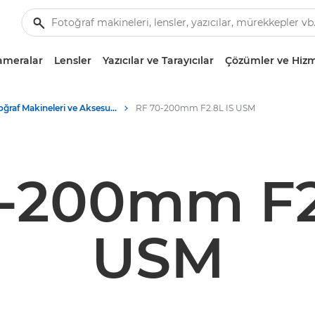
ameralar
Lensler
Yazıcılar ve Tarayıcılar
Çözümler ve Hizm
Fotoğraf Makineleri ve Aksesuarlar Ürün Ortamı - Canon Basın Merkezi
RF 70-200mm F2.8L IS USM
-200mm F2
USM