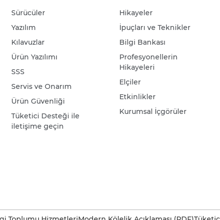
Sürücüler
Hikayeler
Yazılım
İpuçları ve Teknikler
Kılavuzlar
Bilgi Bankası
Ürün Yazılımı
Profesyonellerin
Hikayeleri
SSS
Elçiler
Servis ve Onarım
Etkinlikler
Ürün Güvenliği
Kurumsal İçgörüler
Tüketici Desteği ile
iletişime geçin
lgi Toplumu Hizmetleri
Modern Kölelik Açıklaması (PDF)
Tüketic