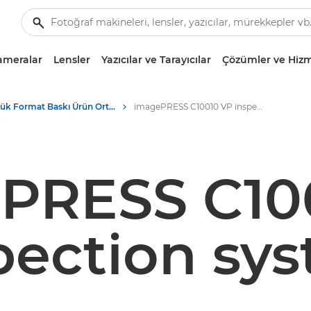
ameralar
Lensler
Yazıcılar ve Tarayıcılar
Çözümler ve Hizm
Büyük Format Baskı Ürün Ortamı - Canon Basın Merkezi
imagePRESS C10010 VP inspection system
PRESS C10
pection sy