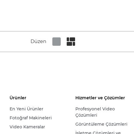
Düzen
Set tiled view
Set masonry view
Ürünler
Hizmetler ve Çözümler
En Yeni Ürünler
Profesyonel Video
Çözümleri
Fotoğraf Makineleri
Görüntüleme Çözümleri
Video Kameralar
İşletme Çözümleri ve