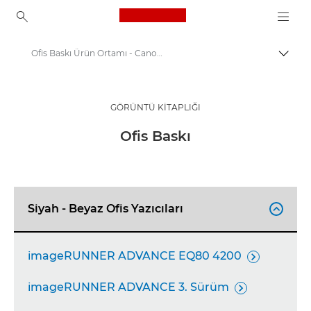
Canon Logo, back to ho
Ofis Baskı Ürün Ortamı - Canon Basın Merkezi
İçerik
Canon
Basın Merkezi
GÖRÜNTÜ KITAPLIĞI
Ürün görseli - Canon Basın Merkezi
Ofis Baskı
Siyah - Beyaz Ofis Yazıcıları

imageRUNNER ADVANCE EQ80 4200

imageRUNNER ADVANCE 3. Sürüm
