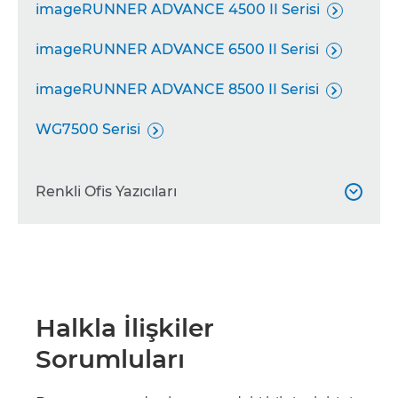
imageRUNNER ADVANCE 4500 II Serisi

imageRUNNER ADVANCE 6500 II Serisi

imageRUNNER ADVANCE 8500 II Serisi

WG7500 Serisi

Renkli Ofis Yazıcıları

imageFORCE C5100

imageFORCE 6100

Halkla İlişkiler
imageFORCE C7165

Sorumluları
i-SENSYS LBP852Cx
