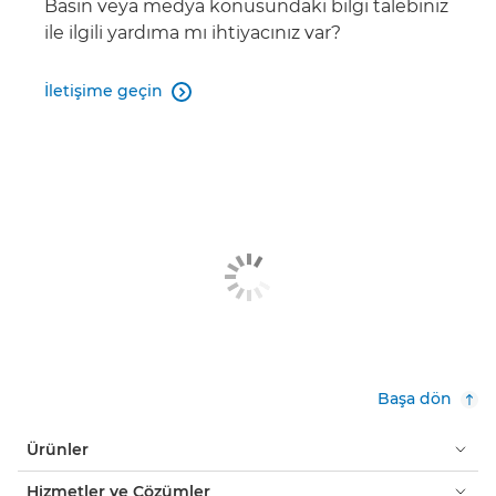
Basın veya medya konusundaki bilgi talebiniz
i-SENSYS

ile ilgili yardıma mı ihtiyacınız var?
imageRUNNER ADVANCE C256/356 II

İletişime geçin
Serisi

imageRUNNER ADVANCE C3500 II Serisi

imageRUNNER ADVANCE C475

imageRUNNER ADVANCE C5500 II Serisi

imageRUNNER ADVANCE C7500 II Serisi

Başa dön
Ürünler
Hizmetler ve Çözümler