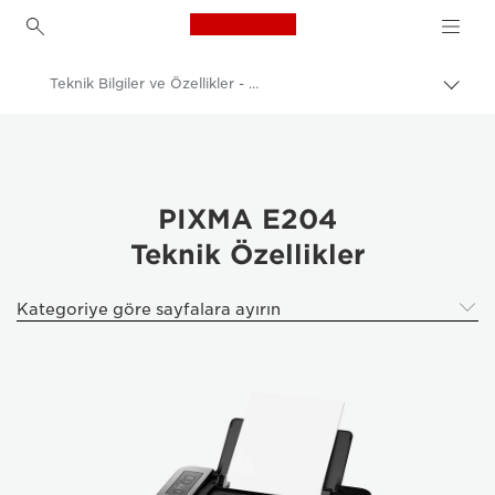
Canon Logo, back to h
Teknik Bilgiler ve Özellikler - PIXMA E204
İçerik
harita
Canon
aç/k
Canon Yazıcılar
PIXMA E204 - Yazıcılar
PIXMA E204
Teknik Özellikler
Kategoriye göre sayfalara ayırın