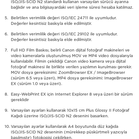
ISO/JIS-SCID N2 standardı kullanan varsayılan sürücü ayarına
bağlıdır ve ana bilgisayardaki veri işleme süresi hesaba katılmaz.
Belirtilen verimlilik değeri ISO/IEC 24711 ile uyumludur.
Değerler kesintisiz baskıyla elde edilmiştir.
Belirtilen verimlilik değeri ISO/IEC 29102 ile uyumludur.
Değerler kesintisiz baskıyla elde edilmiştir.
Full HD Film Baskısı, belirli Canon dijital fotoğraf makineleri ve
video kameralarla oluşturulmuş MOV ve MP4 video dosyalarıyla
kullanılabilir. Filmin çekildiği Canon video kamera veya dijital
fotoğraf makinesi ile birlikte verilen yazılımın kurulması gerekir.
MOV dosya gereksinimi: ZoomBrowser EX / ImageBrowser
(sürüm 6.5 veya üzeri), MP4 dosya gereksinimi: ImageBrowser
EX (sürüm 1.0 veya üzeri).
Easy-WebPrint EX için Internet Explorer 8 veya üzeri bir sürüm
gereklidir
Varsayılan ayarları kullanarak 10x15 cm Plus Glossy II Fotoğraf
Kağıdı üzerine ISO/JIS-SCID N2 desenini basarken.
Varsayılan ayarlar kullanılarak A4 boyutunda düz kağıda
ISO/JIS-SCID N2 deseninin (mürekkep püskürtmeli yazıcıyla
basılmıştır) fotokopisi çekilirken.