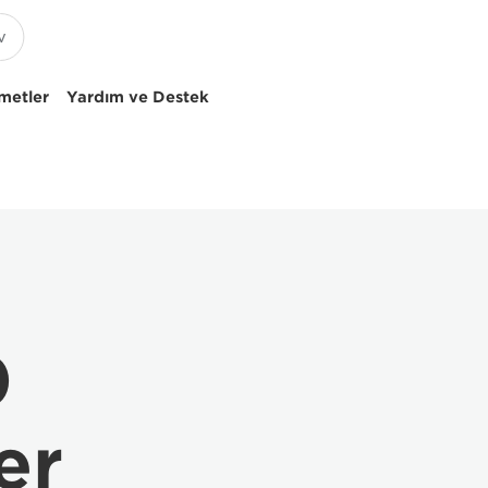
metler
Yardım ve Destek
0
er