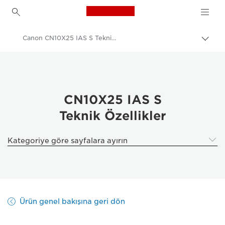
Canon Logo, back to h
Canon CN10X25 IAS S Teknik Özellikleri
İçerik
harita
Canon
aç/k
Pro Fotoğraf ve Video
Sinema lensleri - 4K Lensler
CN10X25 IAS S
Teknik Özellikler
Canon CN10X25 IAS S Sinema Lensi
Kategoriye göre sayfalara ayırın
Ürün genel bakışına geri dön