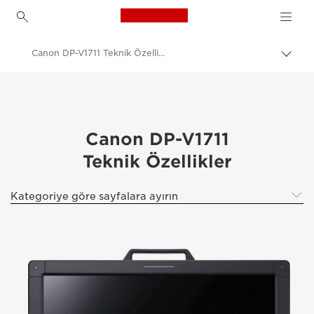
Canon Logo, back to h
Canon DP-V1711 Teknik Özellikleri
İçerik
harita
Canon
aç/k
K Profesyonel Ekranlar
Canon DP-V1711 - Video Kameralar
Canon DP-V1711
Teknik Özellikler
Kategoriye göre sayfalara ayırın