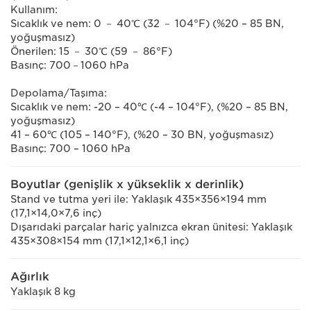
Kullanım:
Sıcaklık ve nem: 0 － 40℃ (32 － 104°F) (%20 – 85 BN,
yoğuşmasız)
Önerilen: 15 － 30℃ (59 － 86°F)
Basınç: 700－1060 hPa
Depolama/Taşıma:
Sıcaklık ve nem: -20 – 40℃ (-4 – 104°F), (%20 – 85 BN,
yoğuşmasız)
41 – 60℃ (105 – 140°F), (%20 – 30 BN, yoğuşmasız)
Basınç: 700 – 1060 hPa
Boyutlar (genişlik x yükseklik x derinlik)
Stand ve tutma yeri ile: Yaklaşık 435×356×194 mm
(17,1×14,0×7,6 inç)
Dışarıdaki parçalar hariç yalnızca ekran ünitesi: Yaklaşık
435×308×154 mm (17,1×12,1×6,1 inç)
Ağırlık
Yaklaşık 8 kg