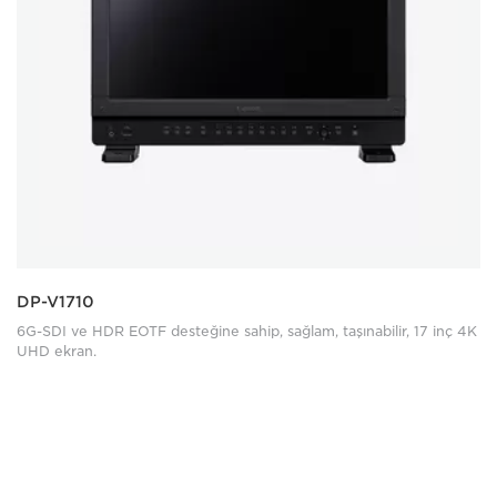
DP-V1710
6G-SDI ve HDR EOTF desteğine sahip, sağlam, taşınabilir, 17 inç 4K
UHD ekran.