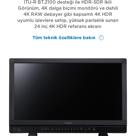
ITU-R BT.2100 desteği ile HDR-SDR İkili
Görünüm, 4K dalga biçimi monitörü ve dahili
4K RAW debayer gibi kapsamlı 4K HDR
uyumlu işlevlere sahip, yüksek parlaklık sunan
24 inç 4K HDR referans ekranı
Tüm teknik özelliklere bakın