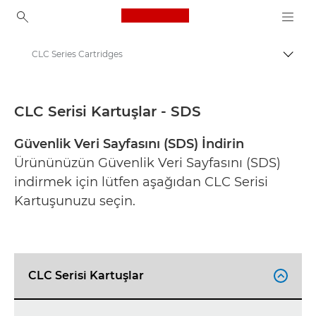
Canon Logo, back to ho
CLC Series Cartridges
İçerik
Canon
Güvenlik veri sayfaları
CLC Serisi Kartuşlar - SDS
Güvenlik Veri Sayfasını (SDS) İndirin
Ürününüzün Güvenlik Veri Sayfasını (SDS)
indirmek için lütfen aşağıdan CLC Serisi
Kartuşunuzu seçin.
CLC Serisi Kartuşlar
