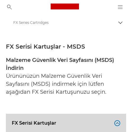
Canon Logo, back to ho
FX Series Cartridges
İçerik
Canon
Güvenlik veri sayfaları
FX Serisi Kartuşlar - MSDS
Malzeme Güvenlik Veri Sayfasını (MSDS)
İndirin
Ürününüzün Malzeme Güvenlik Veri
Sayfasını (MSDS) indirmek için lütfen
aşağıdan FX Serisi Kartuşunuzu seçin.
FX Serisi Kartuşlar
