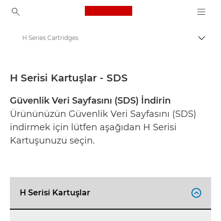
Canon Logo, back to ho
H Series Cartridges
İçerik
Canon
Güvenlik veri sayfaları
H Serisi Kartuşlar - SDS
Güvenlik Veri Sayfasını (SDS) İndirin
Ürününüzün Güvenlik Veri Sayfasını (SDS)
indirmek için lütfen aşağıdan H Serisi
Kartuşunuzu seçin.
H Serisi Kartuşlar
