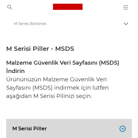
Canon Logo, back to ho
M Series Batteries
İçerik
Canon
Güvenlik veri sayfaları
M Serisi Piller - MSDS
Malzeme Güvenlik Veri Sayfasını (MSDS)
İndirin
Ürününüzün Malzeme Güvenlik Veri
Sayfasını (MSDS) indirmek için lütfen
aşağıdan M Serisi Pilinizi seçin.
M Serisi Piller
