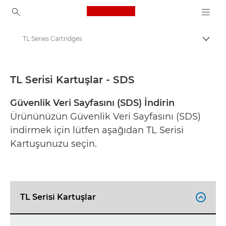
Canon Logo, back to ho
TL Series Cartridges
İçerik
Canon
Güvenlik veri sayfaları
TL Serisi Kartuşlar - SDS
Güvenlik Veri Sayfasını (SDS) İndirin
Ürününüzün Güvenlik Veri Sayfasını (SDS)
indirmek için lütfen aşağıdan TL Serisi
Kartuşunuzu seçin.
TL Serisi Kartuşlar
