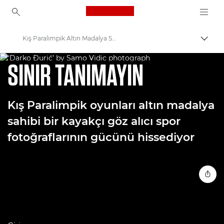
Canon Logo, back to ho
Kış Paralimpik Altın Madalya Sahibi Kayakçı ve Spor Fotoğrafı
İçerik
WORLD UNSEEN - İKİNCİ BÖLÜM
Canon
SINIR TANIMAYIN
Welcome to VIEW
Kış Paralimpik oyunları altın madalya
sahibi bir kayakçı göz alıcı spor
fotoğraflarının gücünü hissediyor