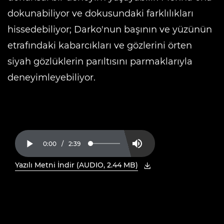
dokunabiliyor ve dokusundaki farklılıkları
hissedebiliyor; Darko'nun başının ve yüzünün
etrafındaki kabarcıkları ve gözlerini örten
siyah gözlüklerin parıltısını parmaklarıyla
deneyimleyebiliyor.
Current
0:00
/
Duration
2:39
Loaded
:
Play
Mute
6.25%
Time
Yazılı Metni İndir (AUDIO, 2.44 MB)
, PDF'yi yeni pencerede açın