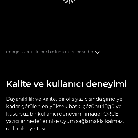
imageFORCE ile her baskıda gücü hissedin
KALİTE VE KULLANICI DENEYİMİ
Kalite ve kullanıcı deneyimi
GÜVENLİK
SÜRDÜRÜLEBİLİRLİK
Dayanıklılık ve kalite, bir ofis yazıcısında şimdiye
kadar görülen en yüksek baskı çözünürlüğü ve
kusursuz bir kullanıcı deneyimi: imageFORCE
DİJİTAL DÖNÜŞÜM
yazıcılar hedeflerinize uyum sağlamakla kalmaz,
onları ileriye taşır.
ÜRÜN MERKEZİ