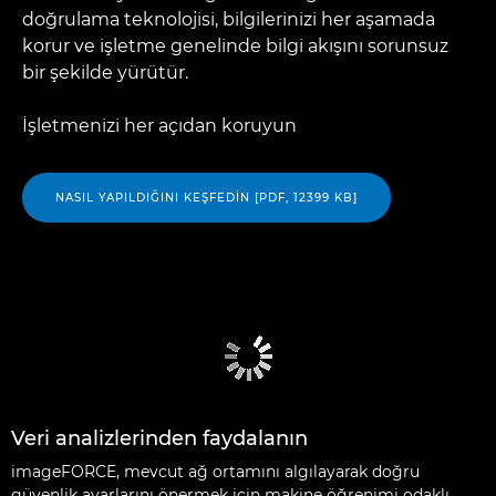
doğrulama teknolojisi, bilgilerinizi her aşamada
korur ve işletme genelinde bilgi akışını sorunsuz
bir şekilde yürütür.
İşletmenizi her açıdan koruyun
NASIL YAPILDIĞINI KEŞFEDIN [PDF, 12399 KB]
Veri analizlerinden faydalanın
imageFORCE, mevcut ağ ortamını algılayarak doğru
güvenlik ayarlarını önermek için makine öğrenimi odaklı