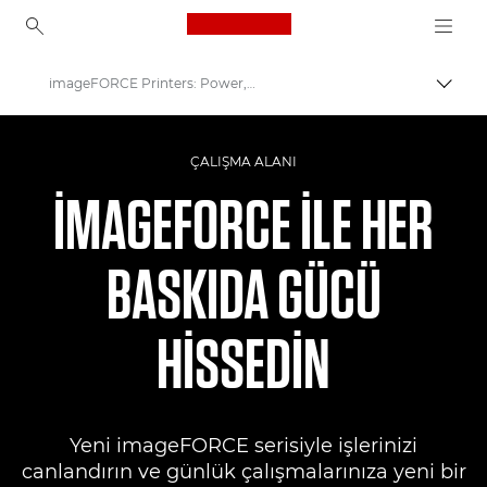
Canon Logo, back to ho
imageFORCE Printers: Power, Security & Quality for Business
İçerik
Canon
ÇALIŞMA ALANI
Çözümler ve Hizmetler
IMAGEFORCE ILE HER
BASKIDA GÜCÜ
HISSEDIN
Yeni imageFORCE serisiyle işlerinizi
canlandırın ve günlük çalışmalarınıza yeni bir