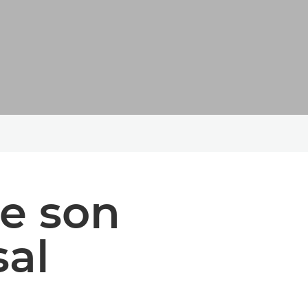
e son
sal