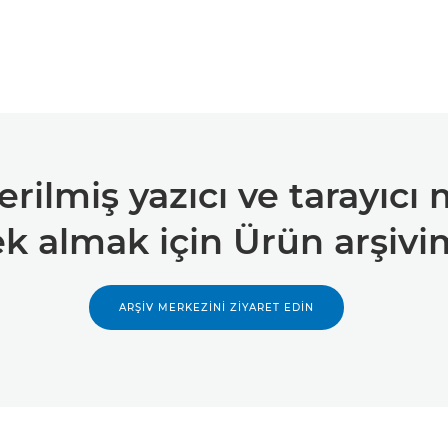
ilmiş yazıcı ve tarayıcı m
ek almak için Ürün arşivi
ARŞİV MERKEZİNİ ZİYARET EDİN