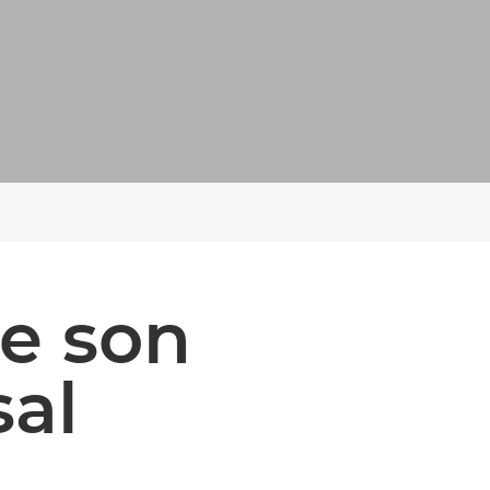
e son
sal