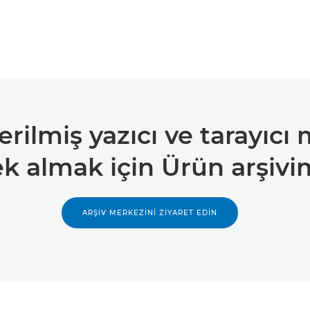
ilmiş yazıcı ve tarayıcı m
ek almak için Ürün arşivi
ARŞİV MERKEZİNİ ZİYARET EDİN